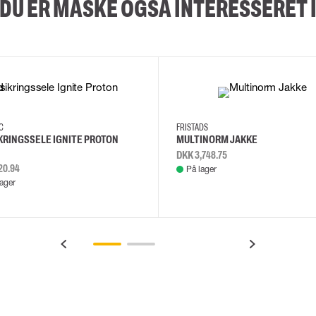
DU ER MÅSKE OGSÅ INTERESSERET 
2XL
3XL
4XL
L
EC
FRISTADS
KRINGSSELE IGNITE PROTON
MULTINORM JAKKE
DKK 3,748.75
20.94
På lager
lager