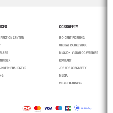
ICES
CCBSAFETY
NSPEKTION CENTER
ISO-CERTIFICERING
P
GLOBAL RÆKKEVIDDE
ELSER
MISSION, VISION OG VÆRDIER
SNINGER
KONTAKT
 SIKKERHEDSUDSTYR
JOB HOS CCBSAFETY
ING
MEDIA
VI TAGER ANSVAR