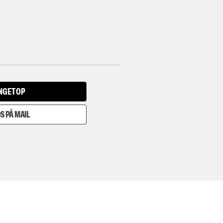
INGET OP
S PÅ MAIL