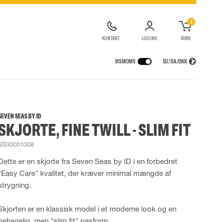
0
KONTAKT
LOG IND
KURV
VIS MOMS
EU / DA / DKK
ER
REGNTØJ
ÅNDEDRÆTSVÆRN
CONTAINERLØSNINGER
agter
Regnjakker
Halv- og hel masker
SEVEN SEAS BY ID
SKJORTE, FINE TWILL - SLIM FIT
ragter
Regnbukser
Filtre
de kedeldragter
Regnkedeldragter
Engangsmasker
SS30001008
ldragter
r Lygter og Pandelamper
Regnsæt
Motorenheder
High Vis regntøj
Luft- og trykluftsystemer
Dette er en skjorte fra Seven Seas by ID i en forbedret
Flammehæmmende regntøj
Nødflugt og redning
"Easy Care" kvalitet, der kræver minimal mængde af
Multinorm regntøj
Tilbehør til åndedrætsværn
strygning.
Skjorten er en klassisk model i et moderne look og en
behagelig, men "slim fit" pasform.