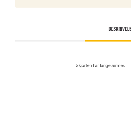
Skærehæmmende handsker
Engangshandsker
Vibrationsdæmpende handsker
Impact handsker
BESKRIVEL
Diverse handsker
Elektrisk isolerende handsker
Arc Flash Handsker
Tilbehør til handsker
Skjorten har lange ærmer.