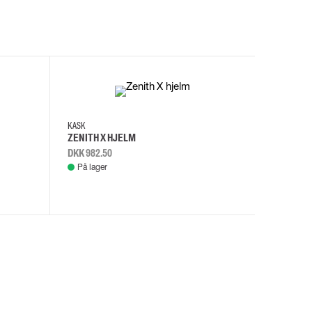
I
KASK
KASK
ZENITH X HJELM
ZENITH X
DKK 982.50
DKK 982.
På lager
På lage