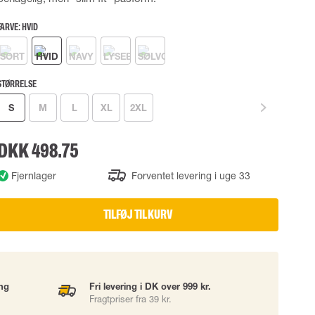
UDSTYR
TASKER
FARVE:
HVID
Løftetasker
er
Diverse tasker
STØRRELSE
S
M
L
XL
2XL
okke
DKK 498.75
uering
Fjernlager
Forventet levering i uge 33
TILFØJ TIL KURV
ing
Fri levering i DK over 999 kr.
Fragtpriser fra 39 kr.