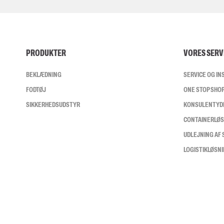
PRODUKTER
VORES SERV
BEKLÆDNING
SERVICE OG I
FODTØJ
ONE STOP SHO
SIKKERHEDSUDSTYR
KONSULENTYD
CONTAINERLØ
UDLEJNING AF
LOGISTIKLØSN