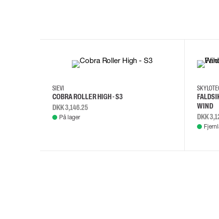
35
36
37
38
M/2XL
SIEVI
SKYLOT
COBRA ROLLER HIGH - S3
FALDSI
WIND
DKK 3,146.25
DKK 3,1
På lager
Fjern