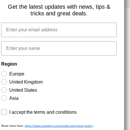
Get the latest updates with news, tips &
tricks and great deals.
Email
NYHEDSBREV TILMELDING
First name
Hold dig opdateret med gode tilbud og
Region
produktnyheder. Din e-mail opbevares sikkert og du
kan til enhver tid
Europe
United Kingdom
United States
Asia
Terms and conditions
I accept the terms and conditions
Read more here:
https://www.ccbsafety.com/cookie-and-privacypolicy