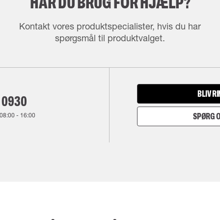
HAR DU BRUG FOR HJÆLP?
Kontakt vores produktspecialister, hvis du har
spørgsmål til produktvalget.
BLIV R
 0930
08:00
-
16:00
SPØRG O