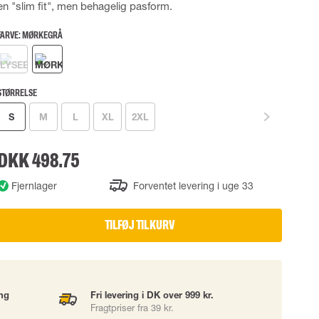
en "slim fit", men behagelig pasform.
UDSTYR
TASKER
FARVE:
MØRKEGRÅ
Løftetasker
er
Diverse tasker
STØRRELSE
S
M
L
XL
2XL
okke
DKK 498.75
uering
Fjernlager
Forventet levering i uge 33
TILFØJ TIL KURV
ing
Fri levering i DK over 999 kr.
Fragtpriser fra 39 kr.