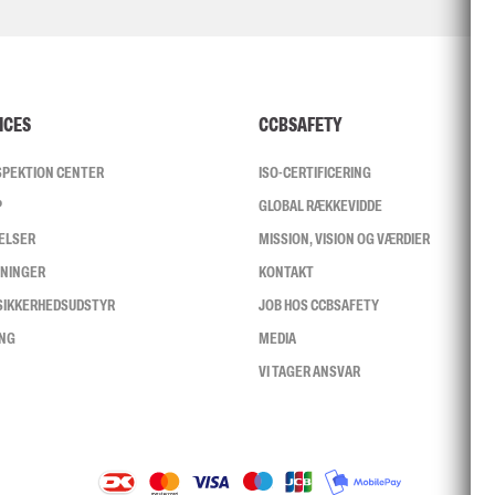
ICES
CCBSAFETY
NSPEKTION CENTER
ISO-CERTIFICERING
P
GLOBAL RÆKKEVIDDE
ELSER
MISSION, VISION OG VÆRDIER
SNINGER
KONTAKT
 SIKKERHEDSUDSTYR
JOB HOS CCBSAFETY
ING
MEDIA
VI TAGER ANSVAR