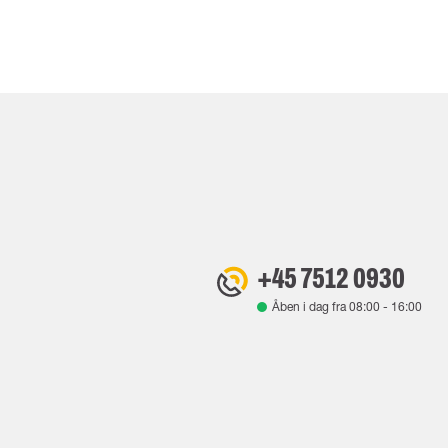
+45 7512 0930
Åben i dag fra
08:00
-
16:00