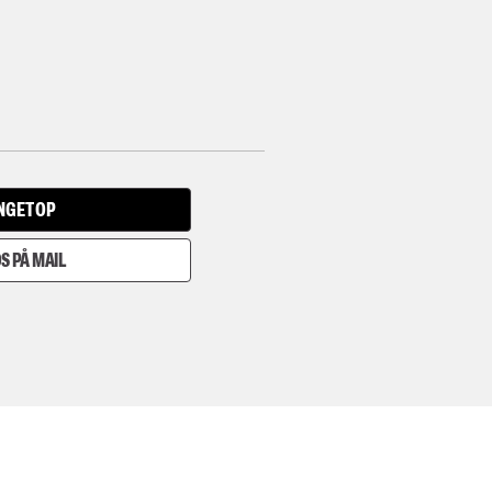
INGET OP
S PÅ MAIL