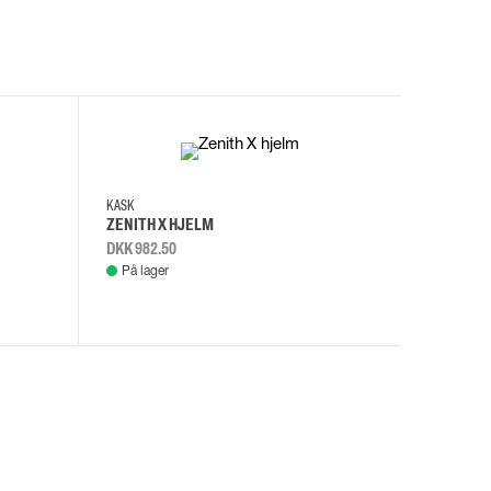
I
KASK
KASK
ZENITH X HJELM
ZENITH X
DKK 982.50
DKK 982.
På lager
På lage