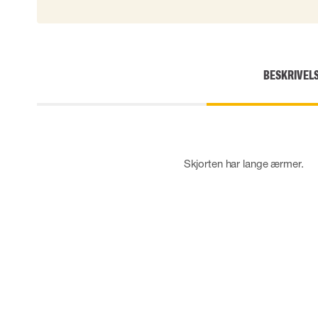
Skærehæmmende handsker
Engangshandsker
Vibrationsdæmpende handsker
Impact handsker
BESKRIVEL
Diverse handsker
Elektrisk isolerende handsker
Arc Flash Handsker
Tilbehør til handsker
Skjorten har lange ærmer.