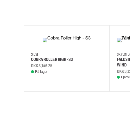
35
36
37
38
M/2XL
SIEVI
SKYLOT
COBRA ROLLER HIGH - S3
FALDSI
WIND
DKK 3,146.25
DKK 3,1
På lager
Fjern