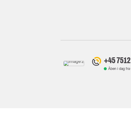
+45 7512
Åben i dag fra