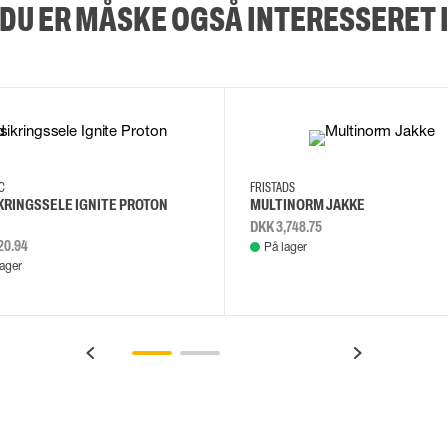
DU ER MÅSKE OGSÅ INTERESSERET 
2XL
3XL
4XL
L
EC
FRISTADS
KRINGSSELE IGNITE PROTON
MULTINORM JAKKE
DKK 3,748.75
20.94
På lager
lager