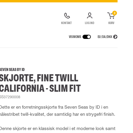
0
KONTAKT
LOG IND
KURV
VIS MOMS
EU / DA / DKK
ER
REGNTØJ
ÅNDEDRÆTSVÆRN
CONTAINERLØSNINGER
agter
Regnjakker
Halv- og hel masker
SEVEN SEAS BY ID
SKJORTE, FINE TWILL
ragter
Regnbukser
Filtre
de kedeldragter
Regnkedeldragter
Engangsmasker
CALIFORNIA - SLIM FIT
ldragter
r Lygter og Pandelamper
Regnsæt
Motorenheder
High Vis regntøj
Luft- og trykluftsystemer
SS37290008
Flammehæmmende regntøj
Nødflugt og redning
Dette er en forretningsskjorte fra Seven Seas by ID i en
Multinorm regntøj
Tilbehør til åndedrætsværn
nålestribet twill-kvalitet, der samtidig har en strygefri finish.
Denne skjorte er en klassisk model i et moderne look samt