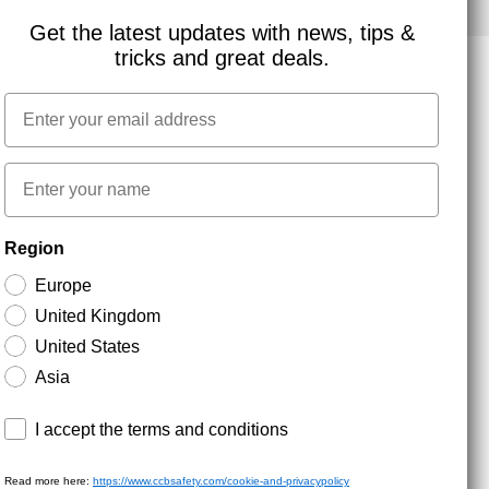
Get the latest updates with news, tips &
tricks and great deals.
Email
NYHEDSBREV TILMELDING
First name
Hold dig opdateret med gode tilbud og
Region
produktnyheder. Din e-mail opbevares sikkert og du
kan til enhver tid
Europe
United Kingdom
United States
Asia
Terms and conditions
I accept the terms and conditions
Read more here:
https://www.ccbsafety.com/cookie-and-privacypolicy