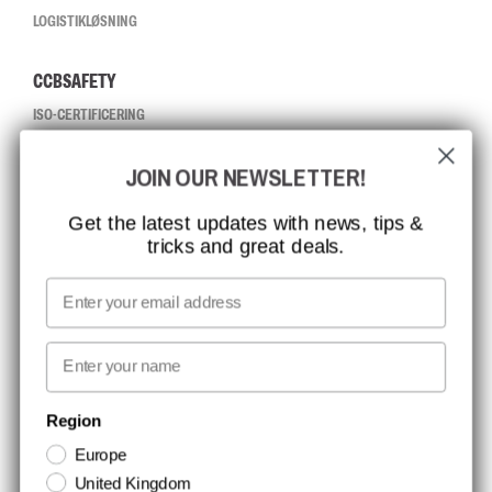
LOGISTIKLØSNING
CCBSAFETY
ISO-CERTIFICERING
GLOBAL RÆKKEVIDDE
JOIN OUR NEWSLETTER!
MISSION, VISION OG VÆRDIER
KONTAKT
Get the latest updates with news, tips &
tricks and great deals.
JOB HOS CCBSAFETY
MEDIA
Email
VI TAGER ANSVAR
First name
NYHEDSBREV TILMELDING
Region
Europe
Hold dig opdateret med gode tilbud og produktnyheder. Din e-mail
United Kingdom
opbevares sikkert og du kan til enhver tid