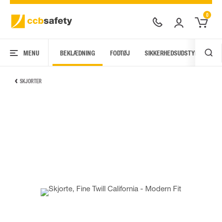
0
MENU
BEKLÆDNING
FODTØJ
SIKKERHEDSUDSTYR
AR
SKJORTER