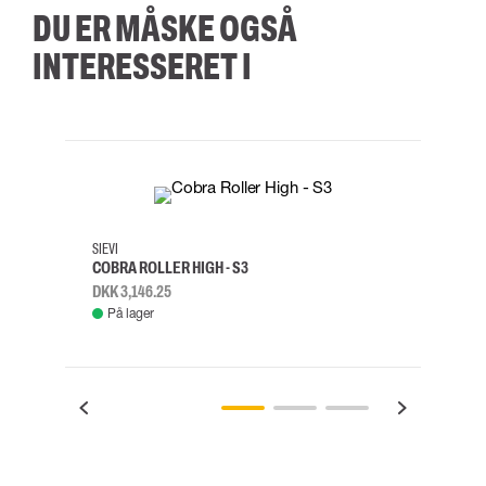
DU ER MÅSKE OGSÅ
INTERESSERET I
35
36
37
38
M/2XL
SIEVI
SKYLO
COBRA ROLLER HIGH - S3
FALD
DKK 3,146.25
DKK 3
På lager
Fje