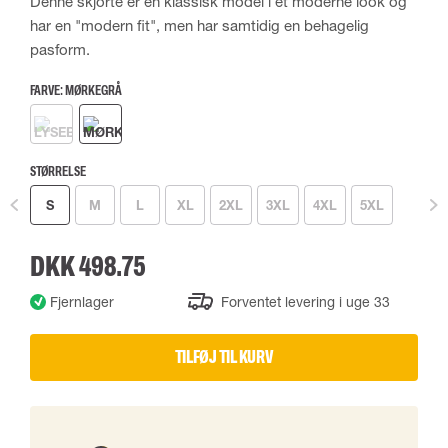
Denne skjorte er en klassisk model i et moderne look og
har en "modern fit", men har samtidig en behagelig
pasform.
FARVE:
MØRKEGRÅ
STØRRELSE
S
M
L
XL
2XL
3XL
4XL
5XL
DKK 498.75
Fjernlager
Forventet levering i uge 33
TILFØJ TIL KURV