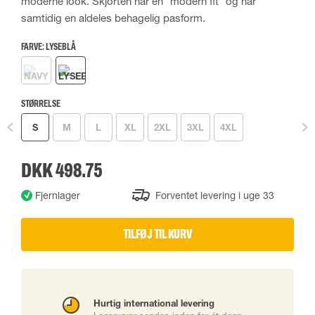
moderne look. Skjorten har en "modern fit" og har
samtidig en aldeles behagelig pasform.
FARVE:
LYSEBLÅ
STØRRELSE
S
M
L
XL
2XL
3XL
4XL
DKK 498.75
Fjernlager
Forventet levering i uge 33
TILFØJ TIL KURV
Hurtig international levering