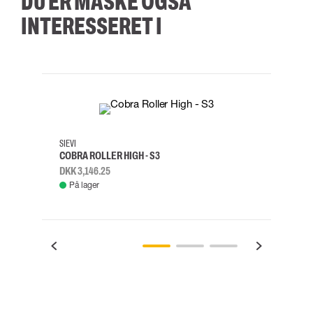
DU ER MÅSKE OGSÅ
INTERESSERET I
35
36
37
38
M/2XL
SIEVI
SKYLO
COBRA ROLLER HIGH - S3
FALD
DKK 3,146.25
DKK 3
På lager
Fje