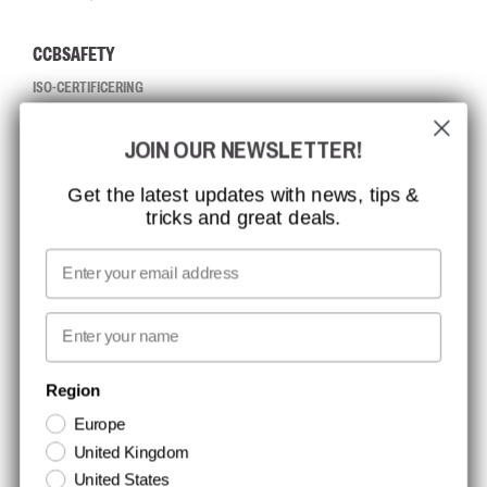
CCBSAFETY
ISO-CERTIFICERING
GLOBAL RÆKKEVIDDE
JOIN OUR NEWSLETTER!
MISSION, VISION OG VÆRDIER
KONTAKT
Get the latest updates with news, tips &
tricks and great deals.
JOB HOS CCBSAFETY
MEDIA
Email
VI TAGER ANSVAR
First name
NYHEDSBREV TILMELDING
Region
Europe
Hold dig opdateret med gode tilbud og produktnyheder. Din e-mail
United Kingdom
opbevares sikkert og du kan til enhver tid
United States