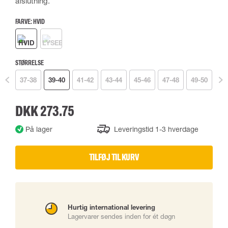
afslutning.
FARVE:
HVID
STØRRELSE
37-38
39-40
41-42
43-44
45-46
47-48
49-50
DKK 273.75
På lager
Leveringstid 1-3 hverdage
TILFØJ TIL KURV
Hurtig international levering
Lagervarer sendes inden for ét døgn