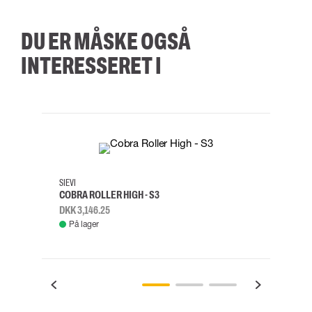
DU ER MÅSKE OGSÅ
INTERESSERET I
35
36
37
38
M/2XL
SIEVI
SKYLO
COBRA ROLLER HIGH - S3
FALD
DKK 3,146.25
DKK 3
På lager
Fje