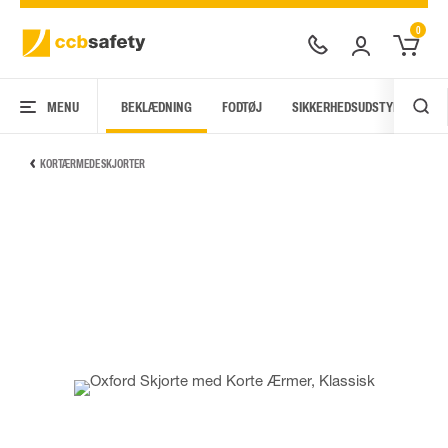
0
MENU
BEKLÆDNING
FODTØJ
SIKKERHEDSUDSTYR
AR
KORTÆRMEDE SKJORTER