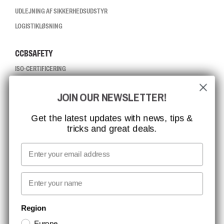
UDLEJNING AF SIKKERHEDSUDSTYR
LOGISTIKLØSNING
CCBSAFETY
ISO-CERTIFICERING
GLOBAL RÆKKEVIDDE
JOIN OUR NEWSLETTER!
MISSION, VISION OG VÆRDIER
KONTAKT
Get the latest updates with news, tips &
tricks and great deals.
JOB HOS CCBSAFETY
MEDIA
Email
VI TAGER ANSVAR
First name
NYHEDSBREV TILMELDING
Region
Europe