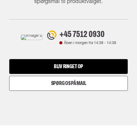
spørgsmål til produktvalget.
+45 7512 0930
Åben i morgen fra
14:38
-
14:38
BLIV RINGET OP
SPØRG OS PÅ MAIL