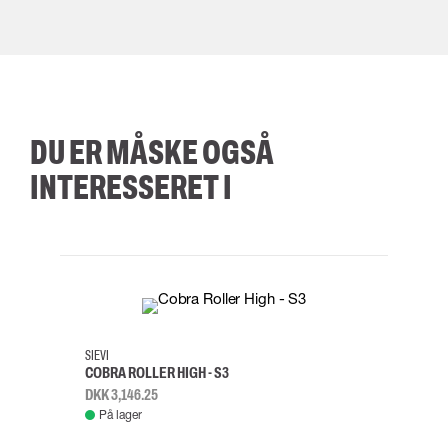
DU ER MÅSKE OGSÅ
INTERESSERET I
35
36
37
38
M/2XL
SIEVI
SKYLO
COBRA ROLLER HIGH - S3
FALD
DKK 3,146.25
DKK 3
På lager
Fje