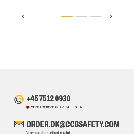
+45 7512 0930
Åben i morgen fra
08:14
-
08:14
ORDER.DK@CCBSAFETY.COM
Vi svarer dig hurtigst muligt