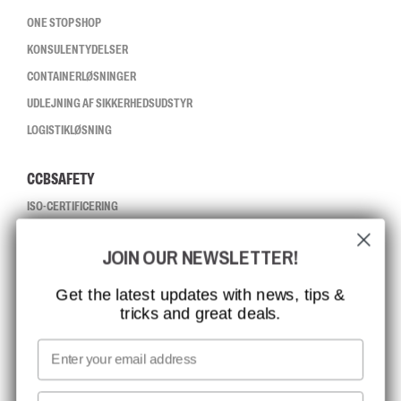
ONE STOP SHOP
KONSULENTYDELSER
CONTAINERLØSNINGER
UDLEJNING AF SIKKERHEDSUDSTYR
LOGISTIKLØSNING
CCBSAFETY
ISO-CERTIFICERING
GLOBAL RÆKKEVIDDE
JOIN OUR NEWSLETTER!
MISSION, VISION OG VÆRDIER
KONTAKT
Get the latest updates with news, tips &
tricks and great deals.
JOB HOS CCBSAFETY
MEDIA
Email
VI TAGER ANSVAR
First name