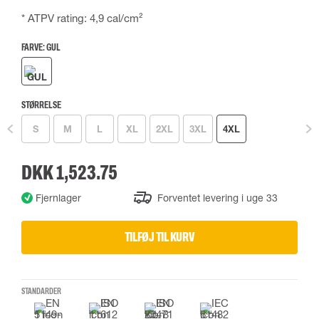
* ATPV rating: 4,9 cal/cm²
FARVE:
GUL
STØRRELSE
S
M
L
XL
2XL
3XL
4XL
DKK 1,523.75
Fjernlager
Forventet levering i uge 33
TILFØJ TIL KURV
STANDARDER