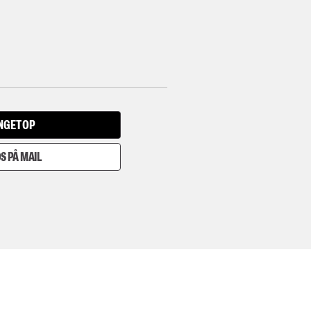
INGET OP
S PÅ MAIL