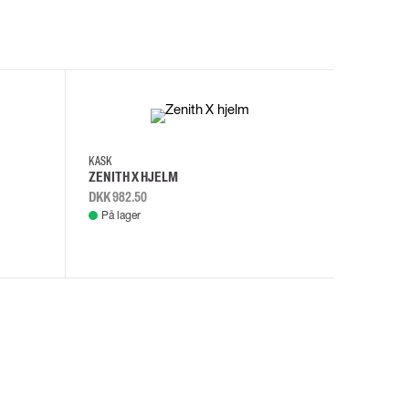
I
KASK
KASK
ZENITH X HJELM
ZENITH X
DKK 982.50
DKK 982.
På lager
På lage