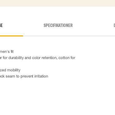
SE
SPECIFIKATIONER
men's fit
r for durability and color retention, cotton for
nced mobility
ck seam to prevent irritation