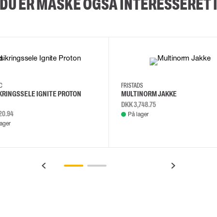
DU ER MÅSKE OGSÅ INTERESSERET 
2XL
3XL
4XL
L
EC
FRISTADS
KRINGSSELE IGNITE PROTON
MULTINORM JAKKE
DKK 3,748.75
20.94
På lager
lager