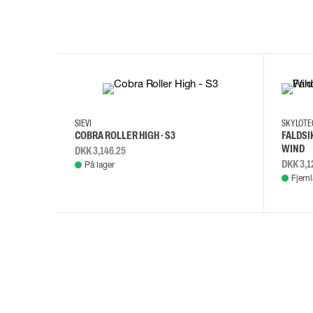
35
36
37
38
M/2XL
SIEVI
SKYLOT
COBRA ROLLER HIGH - S3
FALDSI
WIND
DKK 3,146.25
DKK 3,1
På lager
Fjern