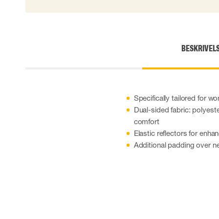
Skærehæmmende handsker
Engangshandsker
Vibrationsdæmpende handsker
Impact handsker
BESKRIVEL
Diverse handsker
Elektrisk isolerende handsker
Arc Flash Handsker
Tilbehør til handsker
Specifically tailored for wo
Dual-sided fabric: polyeste
comfort
Elastic reflectors for enha
Additional padding over ne