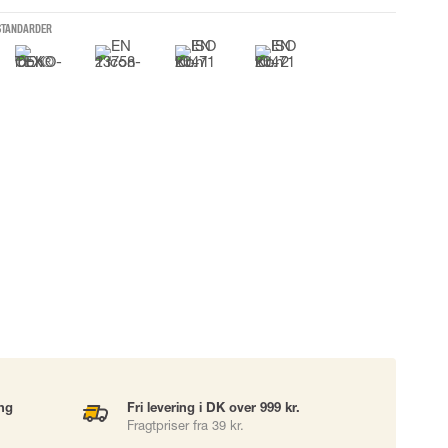
UDSTYR
STANDARDER
TASKER
Løftetasker
er
Diverse tasker
okke
uering
ing
Fri levering i DK over 999 kr.
Fragtpriser fra 39 kr.