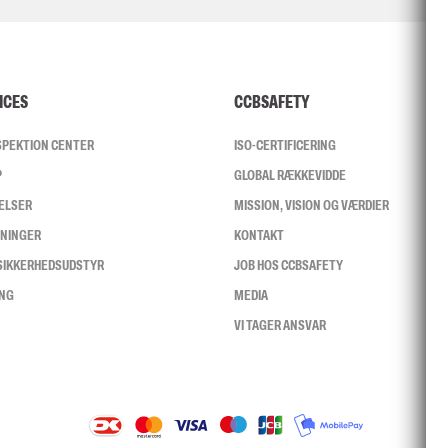
ICES
CCBSAFETY
NSPEKTION CENTER
ISO-CERTIFICERING
P
GLOBAL RÆKKEVIDDE
ELSER
MISSION, VISION OG VÆRDIER
SNINGER
KONTAKT
 SIKKERHEDSUDSTYR
JOB HOS CCBSAFETY
ING
MEDIA
VI TAGER ANSVAR