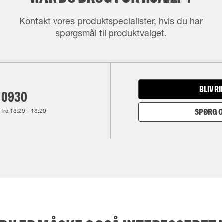
Kontakt vores produktspecialister, hvis du har
spørgsmål til produktvalget.
BLIV R
 0930
 fra
18:29
-
18:29
SPØRG O