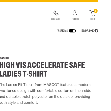
0
KONTAKT
LOG IND
KURV
VIS MOMS
EU / DA / DKK
ER
REGNTØJ
ÅNDEDRÆTSVÆRN
CONTAINERLØSNINGER
agter
Regnjakker
Halv- og hel masker
MASCOT
HIGH VIS ACCELERATE SAFE
ragter
Regnbukser
Filtre
de kedeldragter
Regnkedeldragter
Engangsmasker
LADIES T-SHIRT
ldragter
r Lygter og Pandelamper
Regnsæt
Motorenheder
High Vis regntøj
Luft- og trykluftsystemer
The Ladies Fit T-shirt from MASCOT features a modern
Flammehæmmende regntøj
Nødflugt og redning
Multinorm regntøj
Tilbehør til åndedrætsværn
two-toned design with comfortable cotton on the inside
and durable stretch polyester on the outside, providing
both style and comfort.