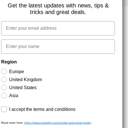
Get the latest updates with news, tips &
tricks and great deals.
Email
NYHEDSBREV TILMELDING
First name
Hold dig opdateret med gode tilbud og
Region
produktnyheder. Din e-mail opbevares sikkert og du
kan til enhver tid
Europe
United Kingdom
United States
Asia
Terms and conditions
I accept the terms and conditions
Read more here:
https://www.ccbsafety.com/cookie-and-privacypolicy