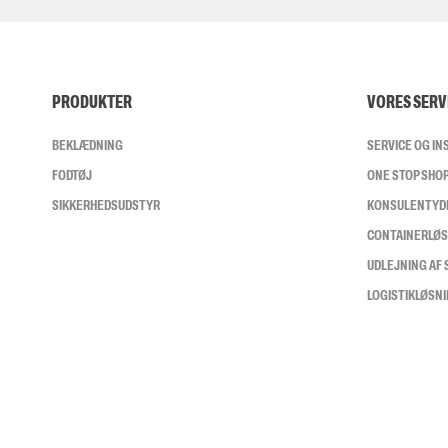
PRODUKTER
VORES SERV
BEKLÆDNING
SERVICE OG I
FODTØJ
ONE STOP SHO
SIKKERHEDSUDSTYR
KONSULENTYD
CONTAINERLØ
UDLEJNING AF
LOGISTIKLØSN