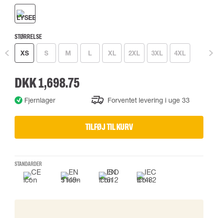
STØRRELSE
XS
S
M
L
XL
2XL
3XL
4XL
DKK 1,698.75
Fjernlager
Forventet levering i uge 33
TILFØJ TIL KURV
STANDARDER