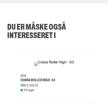
DU ER MÅSKE OGSÅ
INTERESSERET I
35
36
37
38
M/2XL
SIEVI
SKYLO
COBRA ROLLER HIGH - S3
FALD
DKK 3,146.25
DKK 3
På lager
Fje