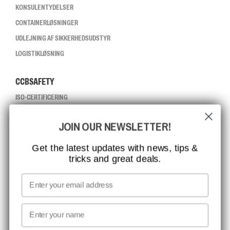
KONSULENTYDELSER
CONTAINERLØSNINGER
UDLEJNING AF SIKKERHEDSUDSTYR
LOGISTIKLØSNING
CCBSAFETY
ISO-CERTIFICERING
GLOBAL RÆKKEVIDDE
JOIN OUR NEWSLETTER!
MISSION, VISION OG VÆRDIER
KONTAKT
Get the latest updates with news, tips &
tricks and great deals.
JOB HOS CCBSAFETY
MEDIA
Email
VI TAGER ANSVAR
First name
NYHEDSBREV TILMELDING