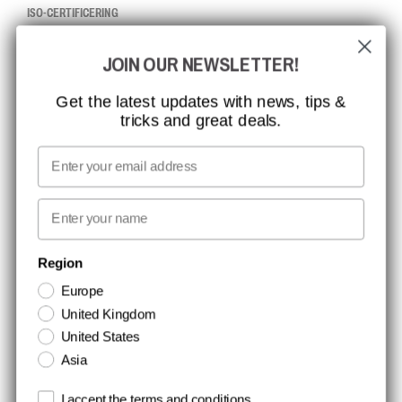
ISO-CERTIFICERING
GLOBAL RÆKKEVIDDE
JOIN OUR NEWSLETTER!
MISSION, VISION OG VÆRDIER
KONTAKT
Get the latest updates with news, tips &
tricks and great deals.
JOB HOS CCBSAFETY
MEDIA
Email
VI TAGER ANSVAR
First name
NYHEDSBREV TILMELDING
Region
Europe
Hold dig opdateret med gode tilbud og produktnyheder. Din e-mail
United Kingdom
opbevares sikkert og du kan til enhver tid
United States
Asia
Terms and conditions
I accept the terms and conditions