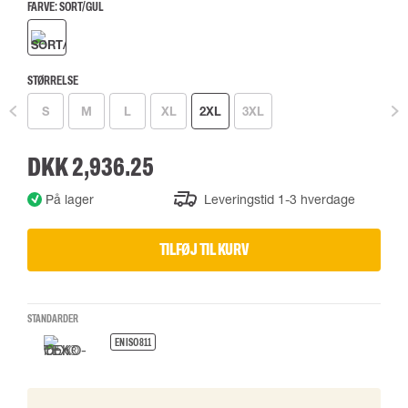
FARVE:
SORT/GUL
STØRRELSE
S
M
L
XL
2XL
3XL
DKK 2,936.25
På lager
Leveringstid 1-3 hverdage
TILFØJ TIL KURV
STANDARDER
EN ISO 811