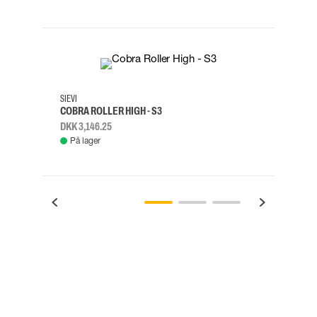
35
36
37
38
M/2XL
SIEVI
SKYLO
COBRA ROLLER HIGH - S3
FALD
DKK 3,146.25
DKK 3
På lager
Fje