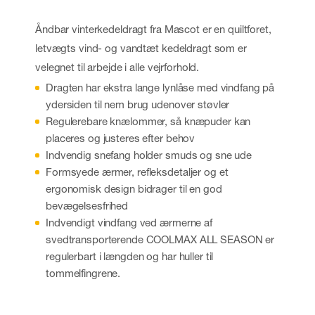
Åndbar vinterkedeldragt fra Mascot er en quiltforet,
letvægts vind- og vandtæt kedeldragt som er
velegnet til arbejde i alle vejrforhold.
Dragten har ekstra lange lynlåse med vindfang på
ydersiden til nem brug udenover støvler
Regulerebare knælommer, så knæpuder kan
placeres og justeres efter behov
Indvendig snefang holder smuds og sne ude
Formsyede ærmer, refleksdetaljer og et
ergonomisk design bidrager til en god
bevægelsesfrihed
Indvendigt vindfang ved ærmerne af
svedtransporterende COOLMAX ALL SEASON er
regulerbart i længden og har huller til
tommelfingrene.