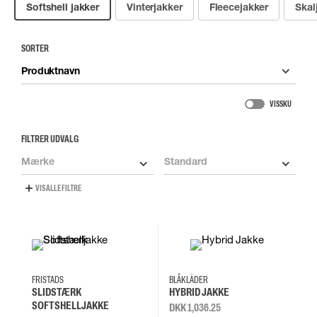
Softshell jakker
Vinterjakker
Fleecejakker
Skal
SORTER
Produktnavn
VIS SKU
FILTRER UDVALG
Mærke
Standard
VIS ALLE FILTRE
L
S
XL
4XL
L
M
S
FRISTADS
BLÅKLÄDER
SLIDSTÆRK
HYBRID JAKKE
SOFTSHELLJAKKE
DKK 1,036.25