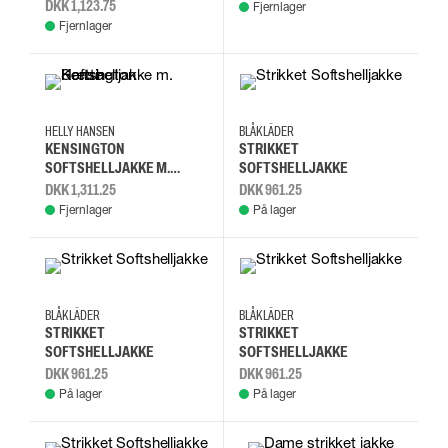
DKK 1,123.75
Fjernlager
Fjernlager
2XL
3XL
L
M
L
M
XL
2XL
HELLY HANSEN
BLÅKLÄDER
KENSINGTON
STRIKKET
SOFTSHELLJAKKE M.
SOFTSHELLJAKKE
HÆTTE
DKK 1,311.25
DKK 961.25
Fjernlager
På lager
L
M
XL
2XL
L
M
XL
2XL
BLÅKLÄDER
BLÅKLÄDER
STRIKKET
STRIKKET
SOFTSHELLJAKKE
SOFTSHELLJAKKE
DKK 961.25
DKK 961.25
På lager
På lager