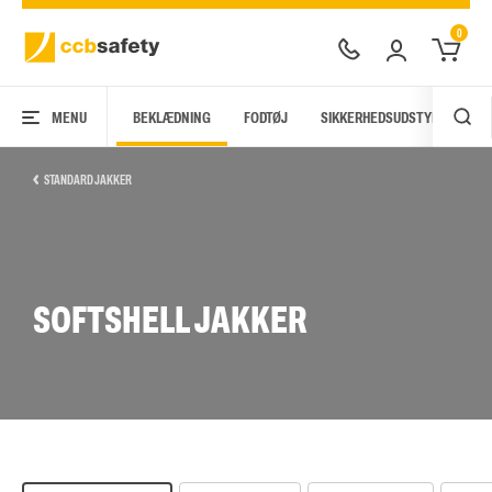
0
MENU
BEKLÆDNING
FODTØJ
SIKKERHEDSUDSTYR
AR
STANDARD JAKKER
SOFTSHELL JAKKER