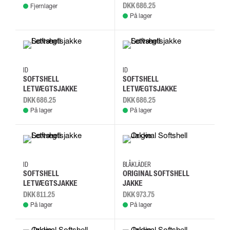
DKK 686.25
Fjernlager
På lager
M
L
XL
2XL
M
L
XL
2XL
ID
ID
SOFTSHELL
SOFTSHELL
LETVÆGTSJAKKE
LETVÆGTSJAKKE
DKK 686.25
DKK 686.25
På lager
På lager
M
L
XL
2XL
4XL
L
M
S
ID
BLÅKLÄDER
SOFTSHELL
ORIGINAL SOFTSHELL
LETVÆGTSJAKKE
JAKKE
DKK 811.25
DKK 973.75
På lager
På lager