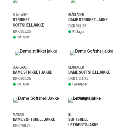
L
M
XL
2XL
L
M
S
XL
BLÅKLÄDER
BLÅKLÄDER
STRIKKET
DAME STRIKKET JAKKE
SOFTSHELLJAKKE
DKK 961.25
DKK 961.25
På lager
På lager
L
M
S
XL
L
M
S
XL
BLÅKLÄDER
BLÅKLÄDER
DAME STRIKKET JAKKE
DAME SOFTSHELLJAKKE
DKK 961.25
DKK 1,111.25
På lager
Fjernlager
2XL
3XL
4XL
5XL
M
L
XL
2XL
MASCOT
ID
DAME SOFTSHELL JAKKE
SOFTSHELL
LETVÆGTSJAKKE
DKK 748.75