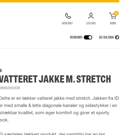
0
KONTAKT
LOG IND
KURV
VIS MOMS
EU / DA / DKK
ER
REGNTØJ
ÅNDEDRÆTSVÆRN
CONTAINERLØSNINGER
agter
Regnjakker
Halv- og hel masker
ID
VATTERET JAKKE M. STRETCH
ragter
Regnbukser
Filtre
de kedeldragter
Regnkedeldragter
Engangsmasker
0896265008
ldragter
r Lygter og Pandelamper
Regnsæt
Motorenheder
High Vis regntøj
Luft- og trykluftsystemer
Dette er en lækker vatteret jakke med stretch. Jakken fra ID
Flammehæmmende regntøj
Nødflugt og redning
er med smalle & lette diagonale kanaler og sidestykker i en
Multinorm regntøj
Tilbehør til åndedrætsværn
strækbar kvalitet, som øger komfort og giver et sporty
look.
Et særdeles lækkert produkt, der samtidig har en høj