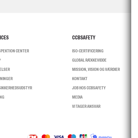
ICES
CCBSAFETY
NSPEKTION CENTER
ISO-CERTIFICERING
P
GLOBAL RÆKKEVIDDE
ELSER
MISSION, VISION OG VÆRDIER
SNINGER
KONTAKT
 SIKKERHEDSUDSTYR
JOB HOS CCBSAFETY
ING
MEDIA
VI TAGER ANSVAR