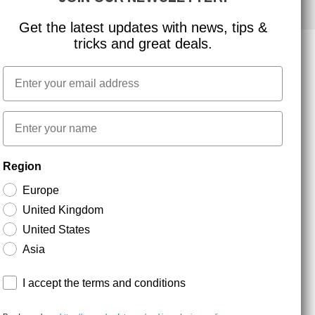
Get the latest updates with news, tips &
tricks and great deals.
Email
NYHEDSBREV TILMELDING
First name
Hold dig opdateret med gode tilbud og
Region
produktnyheder. Din e-mail opbevares sikkert og du
kan til enhver tid
Europe
United Kingdom
United States
Asia
Terms and conditions
I accept the terms and conditions