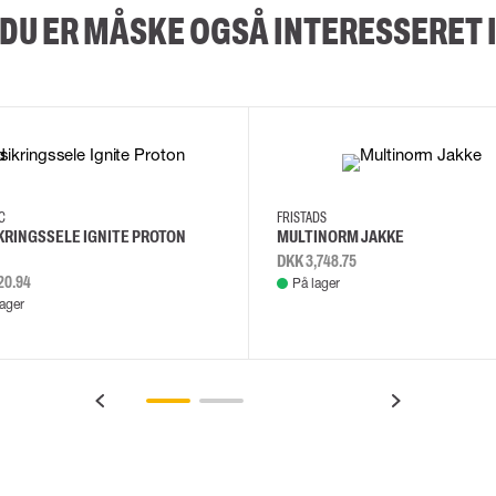
DU ER MÅSKE OGSÅ INTERESSERET 
2XL
3XL
4XL
L
EC
FRISTADS
KRINGSSELE IGNITE PROTON
MULTINORM JAKKE
DKK 3,748.75
20.94
På lager
lager