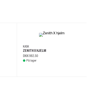
I
KASK
KASK
ZENITH X HJELM
ZENITH X
DKK 982.50
DKK 982.
På lager
På lage