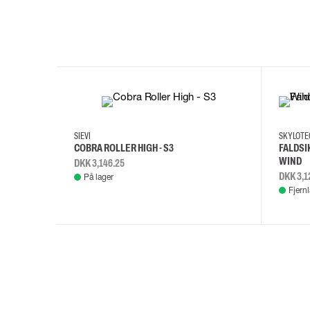
35
36
37
38
M/2XL
SIEVI
SKYLOT
COBRA ROLLER HIGH - S3
FALDSI
WIND
DKK 3,146.25
DKK 3,1
På lager
Fjern