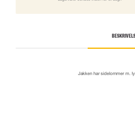
Skærehæmmende handsker
Engangshandsker
Vibrationsdæmpende handsker
Impact handsker
Diverse handsker
BESKRIVEL
Elektrisk isolerende handsker
Arc Flash Handsker
Tilbehør til handsker
Jakken har sidelommer m. ly