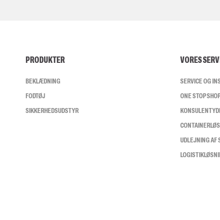
PRODUKTER
VORES SERV
BEKLÆDNING
SERVICE OG I
FODTØJ
ONE STOP SHO
SIKKERHEDSUDSTYR
KONSULENTYD
CONTAINERLØ
UDLEJNING AF
LOGISTIKLØSN