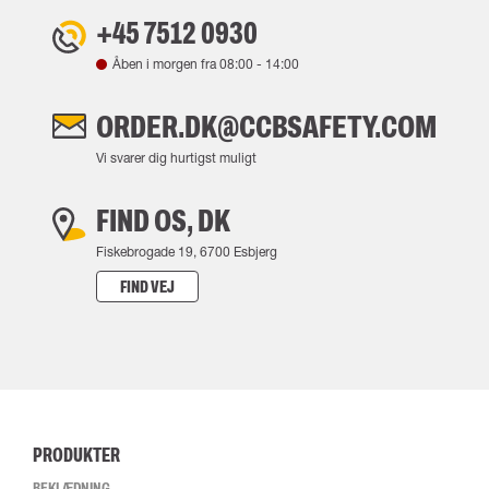
+45 7512 0930
Åben i morgen fra
08:00
-
14:00
ORDER.DK@CCBSAFETY.COM
Vi svarer dig hurtigst muligt
FIND OS, DK
Fiskebrogade 19, 6700 Esbjerg
FIND VEJ
PRODUKTER
BEKLÆDNING