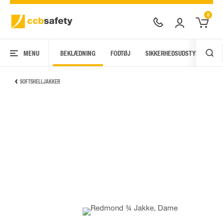
0
MENU
BEKLÆDNING
FODTØJ
SIKKERHEDSUDSTYR
AR
SOFTSHELLJAKKER