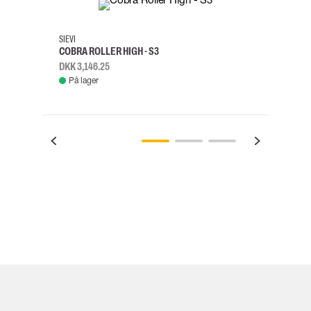
SIEVI
SKYLO
COBRA ROLLER HIGH - S3
FALD
DKK 3,146.25
DKK 3
På lager
Fje