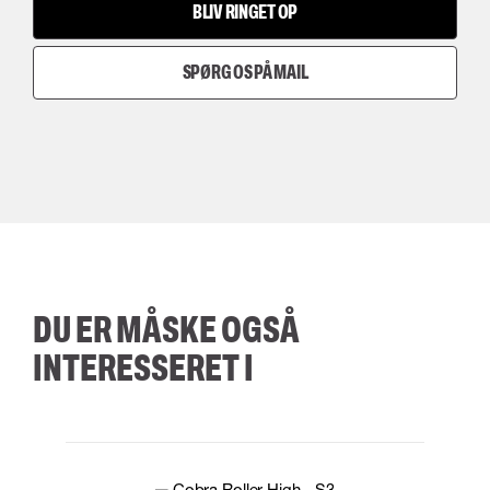
BLIV RINGET OP
SPØRG OS PÅ MAIL
DU ER MÅSKE OGSÅ
INTERESSERET I
35
36
37
38
M/2XL