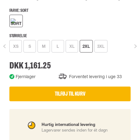
FARVE:
SORT
STØRRELSE
XS
S
M
L
XL
2XL
3XL
DKK 1,161.25
Fjernlager
Forventet levering i uge 33
TILFØJ TIL KURV
Hurtig international levering
Lagervarer sendes inden for ét døgn