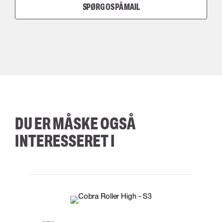
SPØRG OS PÅ MAIL
DU ER MÅSKE OGSÅ
INTERESSERET I
35
36
37
38
M/2XL