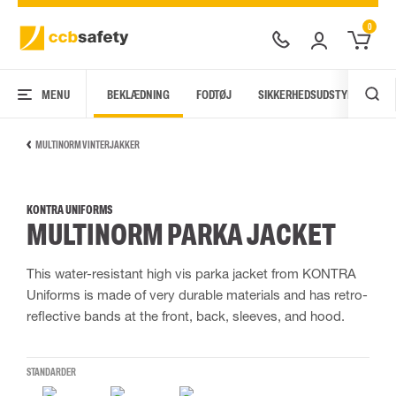
0
MENU
BEKLÆDNING
FODTØJ
SIKKERHEDSUDSTYR
AR
MULTINORM VINTERJAKKER
KONTRA UNIFORMS
MULTINORM PARKA JACKET
This water-resistant high vis parka jacket from KONTRA
Uniforms is made of very durable materials and has retro-
reflective bands at the front, back, sleeves, and hood.
STANDARDER