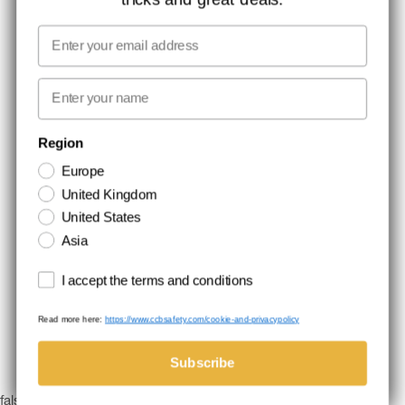
MEDIA
Email
VI TAGER ANSVAR
First name
NYHEDSBREV TILMELDING
Region
Europe
Hold dig opdateret med gode tilbud og produktnyheder. Din e-mail
United Kingdom
opbevares sikkert og du kan til enhver tid
United States
Asia
Terms and conditions
I accept the terms and conditions
Read more here:
https://www.ccbsafety.com/cookie-and-privacypolicy
Handelsbetingelser
Cookie- og privatlivspolitik
©Comtec International. All Rights Reserved.
Subscribe
false