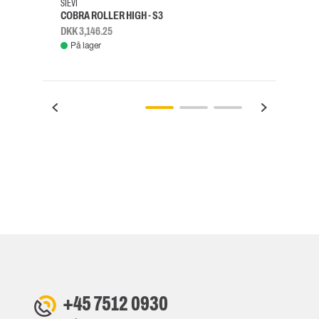
SIEVI
SKYLO
COBRA ROLLER HIGH - S3
FALD
DKK 3,146.25
DKK 3
På lager
Fje
+45 7512 0930