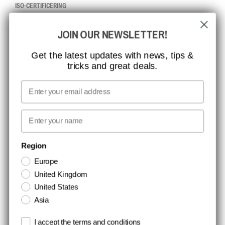
ISO-CERTIFICERING
GLOBAL RÆKKEVIDDE
JOIN OUR NEWSLETTER!
MISSION, VISION OG VÆRDIER
KONTAKT
Get the latest updates with news, tips &
tricks and great deals.
JOB HOS CCBSAFETY
MEDIA
Email
VI TAGER ANSVAR
First name
NYHEDSBREV TILMELDING
Region
Europe
Hold dig opdateret med gode tilbud og produktnyheder. Din e-mail
United Kingdom
opbevares sikkert og du kan til enhver tid
United States
Asia
Terms and conditions
I accept the terms and conditions