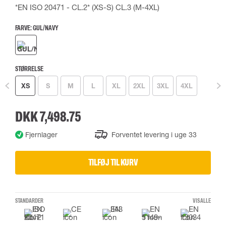
*EN ISO 20471 - CL.2* (XS-S) CL.3 (M-4XL)
FARVE:
GUL/NAVY
STØRRELSE
XS
S
M
L
XL
2XL
3XL
4XL
DKK 7,498.75
Fjernlager
Forventet levering i uge 33
TILFØJ TIL KURV
STANDARDER
VIS ALLE