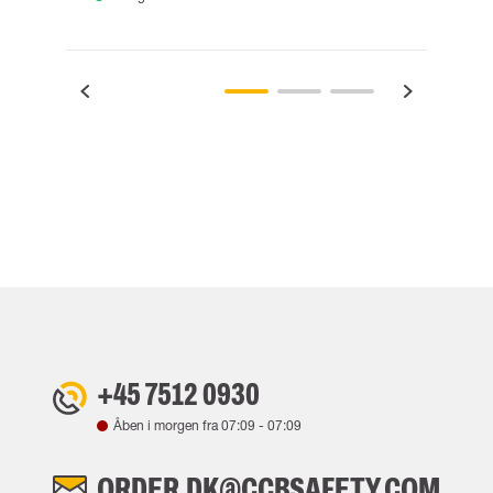
+45 7512 0930
Åben i morgen fra
07:09
-
07:09
ORDER.DK@CCBSAFETY.COM