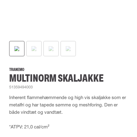
TRANEMO
MULTINORM SKALJAKKE
51359494003
Inherent flammehæmmende og high vis skaljakke som er
metalfri og har tapede sømme og meshforing. Den er
både vindtæt og vandtæt.
*ATPV: 21,0 cal/cm²