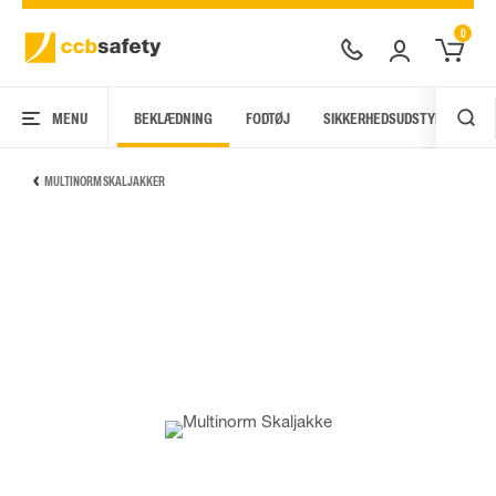
0
MENU
BEKLÆDNING
FODTØJ
SIKKERHEDSUDSTYR
AR
MULTINORM SKALJAKKER