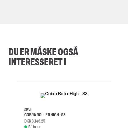
DU ER MÅSKE OGSÅ
INTERESSERET I
35
36
37
38
M/2XL
SIEVI
SKYLO
COBRA ROLLER HIGH - S3
FALD
DKK 3,146.25
DKK 3
På lager
Fje