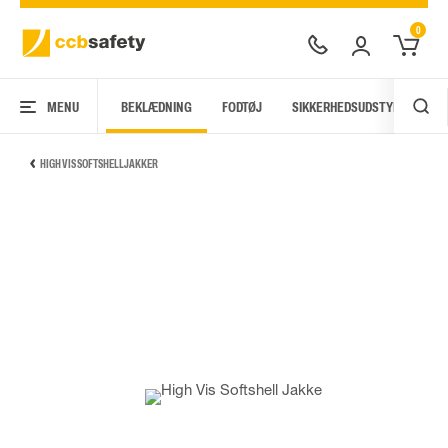
0
MENU
BEKLÆDNING
FODTØJ
SIKKERHEDSUDSTYR
AR
HIGH VIS SOFTSHELLJAKKER