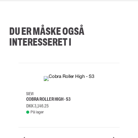
DU ER MÅSKE OGSÅ
INTERESSERET I
35
36
37
38
M/2XL
SIEVI
SKYLO
COBRA ROLLER HIGH - S3
FALD
DKK 3,146.25
DKK 3
På lager
Fje