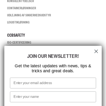
KONSULENTYDELSER
CONTAINERLØSNINGER
UDLEJNING AF SIKKERHEDSUDSTYR
LOGISTIKLØSNING
CCBSAFETY
ISO-CERTIFICERING
GLOBAL RÆKKEVIDDE
JOIN OUR NEWSLETTER!
MISSION, VISION OG VÆRDIER
KONTAKT
Get the latest updates with news, tips &
tricks and great deals.
JOB HOS CCBSAFETY
MEDIA
Email
VI TAGER ANSVAR
First name
NYHEDSBREV TILMELDING