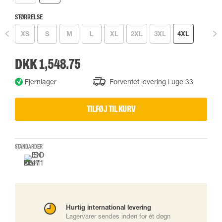
STØRRELSE
XS
S
M
L
XL
2XL
3XL
4XL
DKK 1,548.75
Fjernlager
Forventet levering i uge 33
TILFØJ TIL KURV
STANDARDER
Hurtig international levering
Lagervarer sendes inden for ét døgn