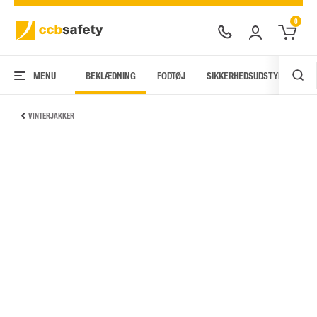
0
MENU
BEKLÆDNING
FODTØJ
SIKKERHEDSUDSTYR
AR
VINTERJAKKER