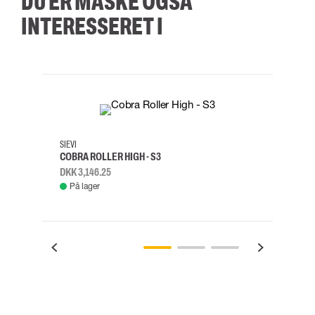
DU ER MÅSKE OGSÅ
INTERESSERET I
35
36
37
38
M/2XL
SIEVI
SKYLO
COBRA ROLLER HIGH - S3
FALD
DKK 3,146.25
DKK 3
På lager
Fje