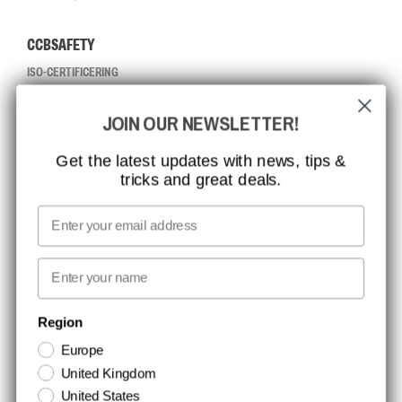
CCBSAFETY
ISO-CERTIFICERING
GLOBAL RÆKKEVIDDE
JOIN OUR NEWSLETTER!
MISSION, VISION OG VÆRDIER
KONTAKT
Get the latest updates with news, tips &
tricks and great deals.
JOB HOS CCBSAFETY
MEDIA
Email
VI TAGER ANSVAR
First name
NYHEDSBREV TILMELDING
Region
Europe
Hold dig opdateret med gode tilbud og produktnyheder. Din e-mail
United Kingdom
opbevares sikkert og du kan til enhver tid
United States