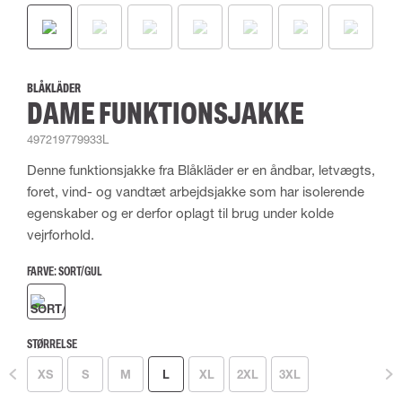
BLÅKLÄDER
DAME FUNKTIONSJAKKE
497219779933L
Denne funktionsjakke fra Blåkläder er en åndbar, letvægts,
foret, vind- og vandtæt arbejdsjakke som har isolerende
egenskaber og er derfor oplagt til brug under kolde
vejrforhold.
FARVE:
SORT/GUL
STØRRELSE
XS
S
M
L
XL
2XL
3XL