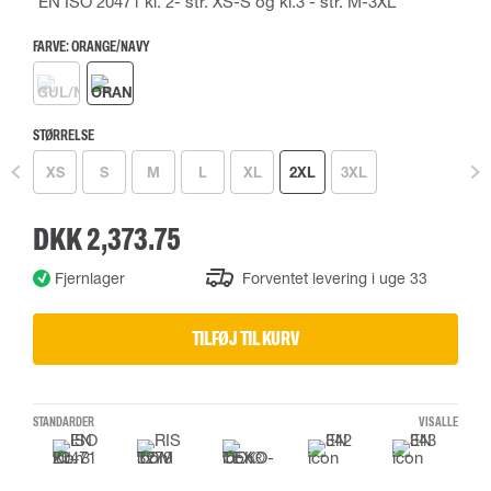
*EN ISO 20471 kl. 2- str. XS-S og kl.3 - str. M-3XL
FARVE:
ORANGE/NAVY
STØRRELSE
XS
S
M
L
XL
2XL
3XL
DKK 2,373.75
Fjernlager
Forventet levering i uge 33
TILFØJ TIL KURV
STANDARDER
VIS ALLE