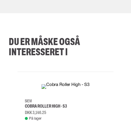
DU ER MÅSKE OGSÅ
INTERESSERET I
35
36
37
38
M/2XL
SIEVI
SKYLO
COBRA ROLLER HIGH - S3
FALD
DKK 3,146.25
DKK 3
På lager
Fje