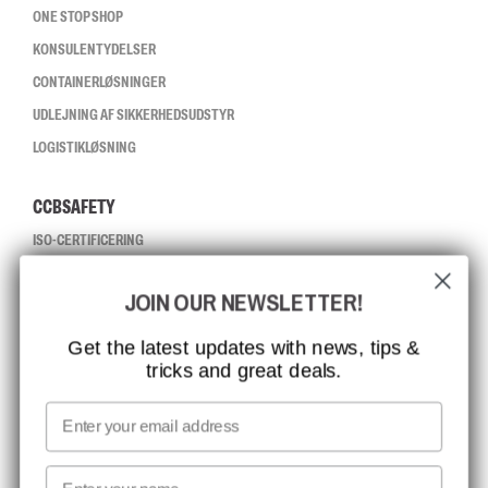
ONE STOP SHOP
KONSULENTYDELSER
CONTAINERLØSNINGER
UDLEJNING AF SIKKERHEDSUDSTYR
LOGISTIKLØSNING
CCBSAFETY
ISO-CERTIFICERING
GLOBAL RÆKKEVIDDE
JOIN OUR NEWSLETTER!
MISSION, VISION OG VÆRDIER
KONTAKT
Get the latest updates with news, tips &
tricks and great deals.
JOB HOS CCBSAFETY
MEDIA
Email
VI TAGER ANSVAR
First name