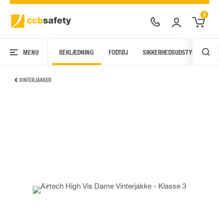
0
MENU
BEKLÆDNING
FODTØJ
SIKKERHEDSUDSTYR
AR
VINTERJAKKER