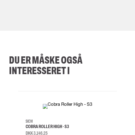
DU ER MÅSKE OGSÅ
INTERESSERET I
35
36
37
38
M/2XL
SIEVI
SKYLO
COBRA ROLLER HIGH - S3
FALD
DKK 3,146.25
DKK 3