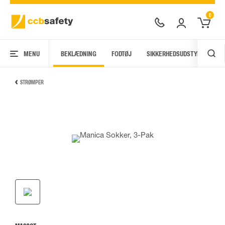
0
MENU
BEKLÆDNING
FODTØJ
SIKKERHEDSUDSTYR
AR
STRØMPER