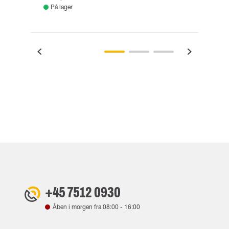
På lager
Fje
+45 7512 0930
Åben i morgen fra
08:00
-
16:00