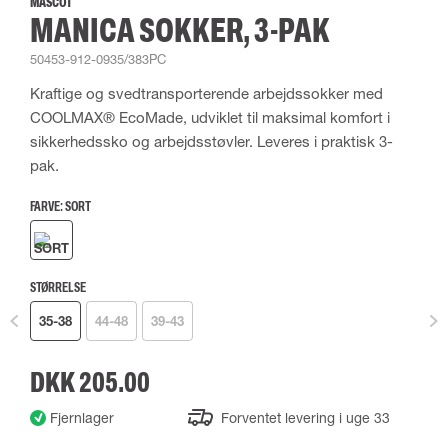
MASCOT
MANICA SOKKER, 3-PAK
50453-912-0935/383PC
Kraftige og svedtransporterende arbejdssokker med
COOLMAX® EcoMade, udviklet til maksimal komfort i
sikkerhedssko og arbejdsstøvler. Leveres i praktisk 3-
pak.
FARVE:
SORT
STØRRELSE
35-38
44-48
39-43
DKK 205.00
Fjernlager
Forventet levering i uge 33