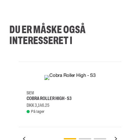
DU ER MÅSKE OGSÅ
INTERESSERET I
35
36
37
38
M/2XL
SIEVI
SKYLO
COBRA ROLLER HIGH - S3
FALD
DKK 3,146.25
DKK 3
På lager
Fje