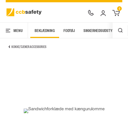
0
MENU
BEKLÆDNING
FODTØJ
SIKKERHEDSUDSTYR
AR
KOKKE/TJENER ACCESSORIES