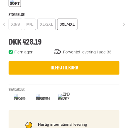
STØRRELSE
XS/S
M/L
XL/2XL
3XL/4XL
DKK 428.19
Fjernlager
Forventet levering i uge 33
TILFØJ TIL KURV
STANDARDER
Hurtig international levering