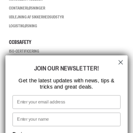
CONTAINERLØSNINGER
UDLEJNING AF SIKKERHEDSUDSTYR
LOGISTIKLØSNING
CCBSAFETY
ISO-CERTIFICERING
GLOBAL RÆKKEVIDDE
JOIN OUR NEWSLETTER!
MISSION, VISION OG VÆRDIER
KONTAKT
Get the latest updates with news, tips &
tricks and great deals.
JOB HOS CCBSAFETY
MEDIA
Email
VI TAGER ANSVAR
First name
NYHEDSBREV TILMELDING