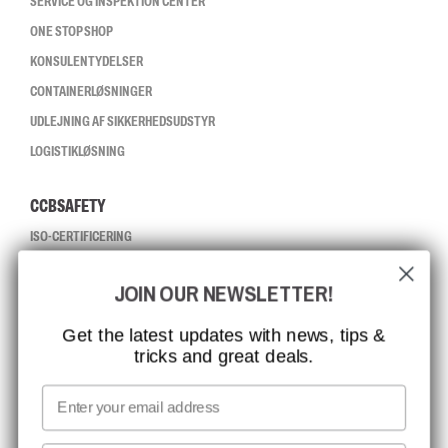
SERVICE OG INSPEKTION CENTER
ONE STOP SHOP
KONSULENTYDELSER
CONTAINERLØSNINGER
UDLEJNING AF SIKKERHEDSUDSTYR
LOGISTIKLØSNING
CCBSAFETY
ISO-CERTIFICERING
GLOBAL RÆKKEVIDDE
JOIN OUR NEWSLETTER!
MISSION, VISION OG VÆRDIER
KONTAKT
Get the latest updates with news, tips &
tricks and great deals.
JOB HOS CCBSAFETY
MEDIA
Email
VI TAGER ANSVAR