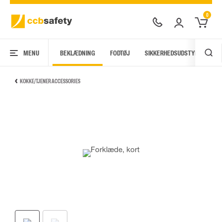
0
MENU
BEKLÆDNING
FODTØJ
SIKKERHEDSUDSTYR
AR
KOKKE/TJENER ACCESSORIES