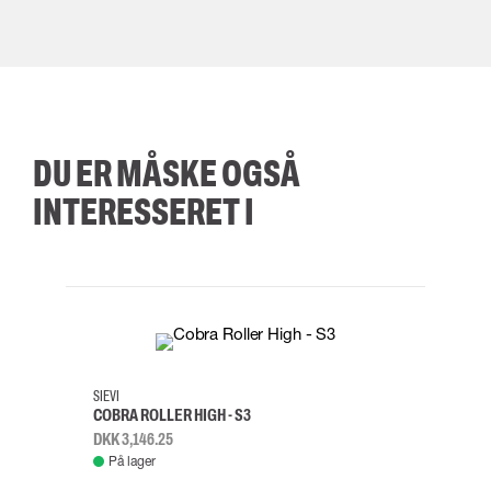
DU ER MÅSKE OGSÅ
INTERESSERET I
35
36
37
38
M/2XL
SIEVI
SKYLO
COBRA ROLLER HIGH - S3
FALD
DKK 3,146.25
DKK 3
På lager
Fje