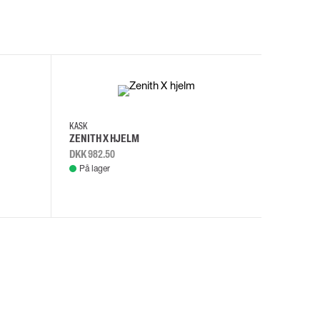
I
KASK
KASK
ZENITH X HJELM
ZENITH X
DKK 982.50
DKK 982.
På lager
På lage