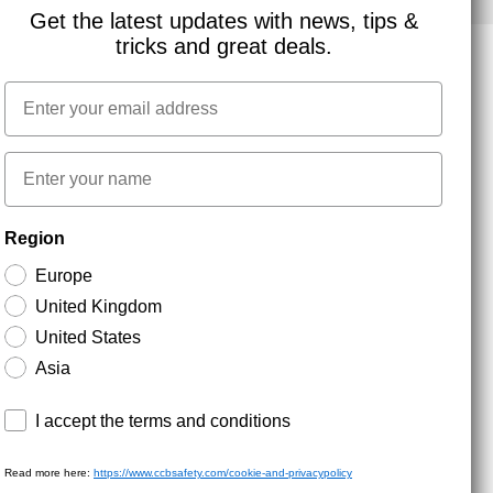
Get the latest updates with news, tips &
tricks and great deals.
Email
NYHEDSBREV TILMELDING
First name
Hold dig opdateret med gode tilbud og
Region
produktnyheder. Din e-mail opbevares sikkert og du
kan til enhver tid
Europe
United Kingdom
United States
Asia
Terms and conditions
I accept the terms and conditions
Read more here:
https://www.ccbsafety.com/cookie-and-privacypolicy