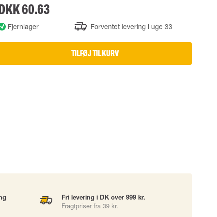
DKK 60.63
UDSTYR
TASKER
Fjernlager
Forventet levering i uge 33
Løftetasker
er
Diverse tasker
TILFØJ TIL KURV
okke
uering
ing
Fri levering i DK over 999 kr.
Fragtpriser fra 39 kr.