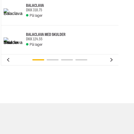
BALACLAVA
DKK 318.75
På lager
BALACLAVA MED SKULDER
DKK 124.55
På lager