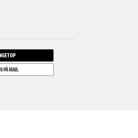
INGET OP
S PÅ MAIL