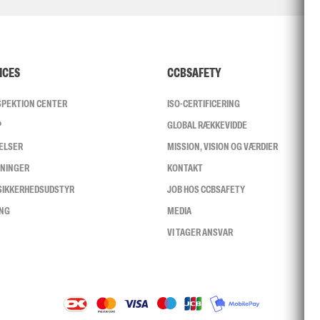
ICES
CCBSAFETY
NSPEKTION CENTER
ISO-CERTIFICERING
P
GLOBAL RÆKKEVIDDE
ELSER
MISSION, VISION OG VÆRDIER
SNINGER
KONTAKT
 SIKKERHEDSUDSTYR
JOB HOS CCBSAFETY
ING
MEDIA
VI TAGER ANSVAR