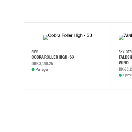
35
36
37
38
M/2XL
SIEVI
SKYLOT
COBRA ROLLER HIGH - S3
FALDSI
WIND
DKK 3,146.25
DKK 3,1
På lager
Fjern