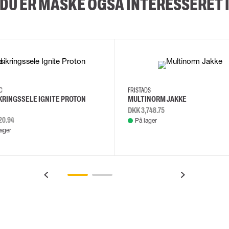
DU ER MÅSKE OGSÅ INTERESSERET 
2XL
3XL
4XL
L
EC
FRISTADS
KRINGSSELE IGNITE PROTON
MULTINORM JAKKE
DKK 3,748.75
20.94
På lager
lager