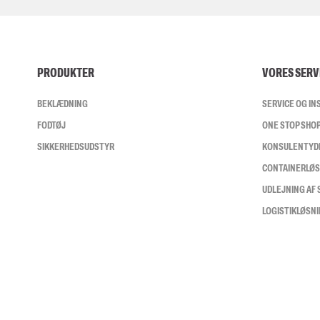
PRODUKTER
VORES SERV
BEKLÆDNING
SERVICE OG I
FODTØJ
ONE STOP SHO
SIKKERHEDSUDSTYR
KONSULENTYD
CONTAINERLØ
UDLEJNING AF
LOGISTIKLØSN