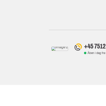
+45 7512
Åben i dag fra