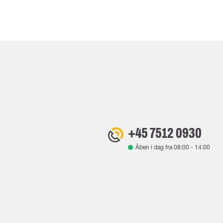
+45 7512 0930
Åben i dag fra
08:00
-
14:00