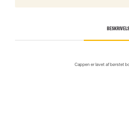
Skærehæmmende handsker
Engangshandsker
Vibrationsdæmpende handsker
Impact handsker
BESKRIVEL
Diverse handsker
Elektrisk isolerende handsker
Arc Flash Handsker
Tilbehør til handsker
Cappen er lavet af børstet b