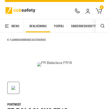
0
MENU
BEKLÆDNING
FODTØJ
SIKKERHEDSUDSTYR
AR
FLAMMEHÆMMENDE ACCESSORIES
PORTWEST