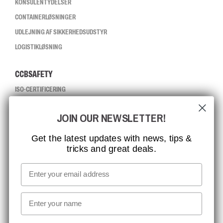
KONSULENTYDELSER
CONTAINERLØSNINGER
UDLEJNING AF SIKKERHEDSUDSTYR
LOGISTIKLØSNING
CCBSAFETY
ISO-CERTIFICERING
GLOBAL RÆKKEVIDDE
JOIN OUR NEWSLETTER!
MISSION, VISION OG VÆRDIER
KONTAKT
Get the latest updates with news, tips &
tricks and great deals.
JOB HOS CCBSAFETY
MEDIA
Email
VI TAGER ANSVAR
First name
NYHEDSBREV TILMELDING