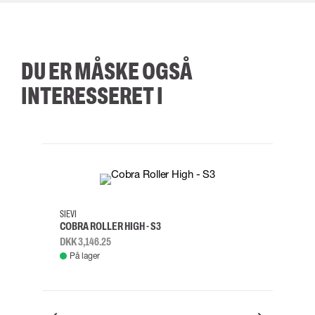
DU ER MÅSKE OGSÅ
INTERESSERET I
35
36
37
38
M/2XL
SIEVI
SKYLO
COBRA ROLLER HIGH - S3
FALD
DKK 3,146.25
DKK 3
På lager
Fje