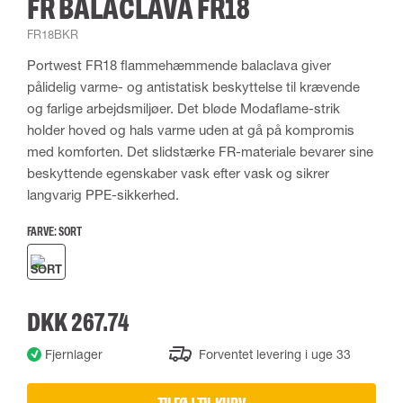
FR BALACLAVA FR18
FR18BKR
Portwest FR18 flammehæmmende balaclava giver
pålidelig varme- og antistatisk beskyttelse til krævende
og farlige arbejdsmiljøer. Det bløde Modaflame-strik
holder hoved og hals varme uden at gå på kompromis
med komforten. Det slidstærke FR-materiale bevarer sine
beskyttende egenskaber vask efter vask og sikrer
langvarig PPE-sikkerhed.
FARVE:
SORT
DKK 267.74
Fjernlager
Forventet levering i uge 33