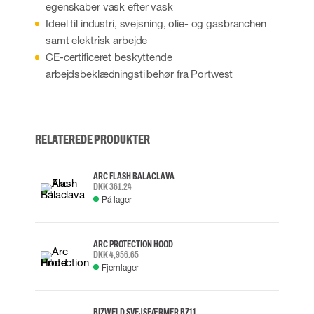
egenskaber vask efter vask
Ideel til industri, svejsning, olie- og gasbranchen
samt elektrisk arbejde
CE-certificeret beskyttende
arbejdsbeklædningstilbehør fra Portwest
RELATEREDE PRODUKTER
ARC FLASH BALACLAVA
DKK 361.24
På lager
ARC PROTECTION HOOD
DKK 4,956.65
Fjernlager
BIZWELD SVEJSEÆRMER BZ11