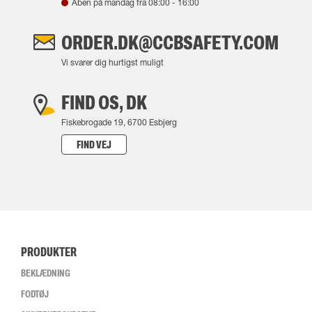
Åben på mandag fra
08:00
-
16:00
ORDER.DK@CCBSAFETY.COM
Vi svarer dig hurtigst muligt
FIND OS, DK
Fiskebrogade 19, 6700 Esbjerg
FIND VEJ
PRODUKTER
BEKLÆDNING
FODTØJ