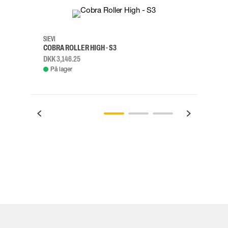
35
36
37
38
M/2XL
SIEVI
SKYLO
COBRA ROLLER HIGH - S3
FALD
DKK 3,146.25
DKK 3
På lager
Fje