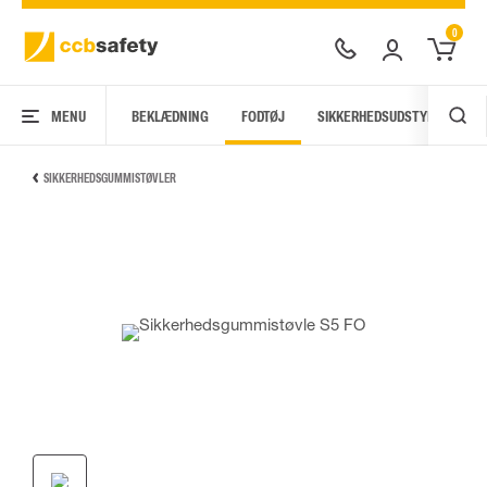
0
MENU
BEKLÆDNING
FODTØJ
SIKKERHEDSUDSTYR
AR
SIKKERHEDSGUMMISTØVLER