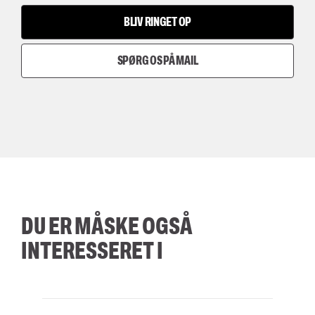
BLIV RINGET OP
SPØRG OS PÅ MAIL
DU ER MÅSKE OGSÅ
INTERESSERET I