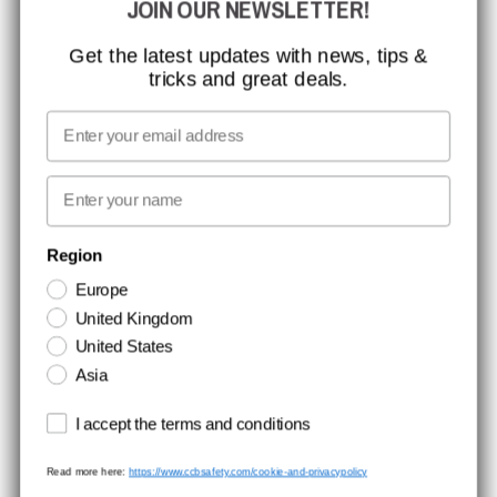
JOIN OUR NEWSLETTER!
MISSION, VISION OG VÆRDIER
KONTAKT
Get the latest updates with news, tips &
tricks and great deals.
JOB HOS CCBSAFETY
MEDIA
Email
VI TAGER ANSVAR
First name
NYHEDSBREV TILMELDING
Region
Europe
Hold dig opdateret med gode tilbud og produktnyheder. Din e-mail
United Kingdom
opbevares sikkert og du kan til enhver tid
United States
Asia
Terms and conditions
I accept the terms and conditions
Read more here:
https://www.ccbsafety.com/cookie-and-privacypolicy
Handelsbetingelser
Cookie- og privatlivspolitik