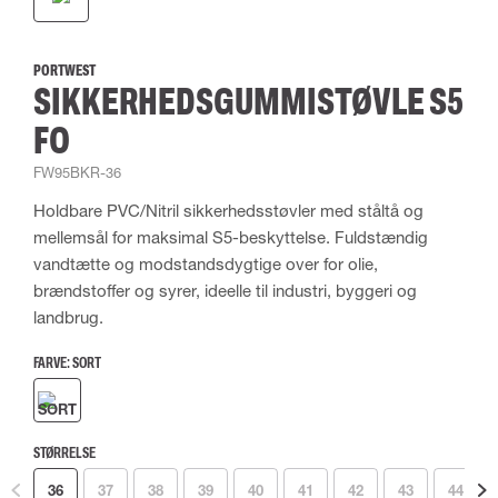
PORTWEST
SIKKERHEDSGUMMISTØVLE S5
FO
FW95BKR-36
Holdbare PVC/Nitril sikkerhedsstøvler med ståltå og
mellemsål for maksimal S5-beskyttelse. Fuldstændig
vandtætte og modstandsdygtige over for olie,
brændstoffer og syrer, ideelle til industri, byggeri og
landbrug.
FARVE:
SORT
STØRRELSE
36
37
38
39
40
41
42
43
44