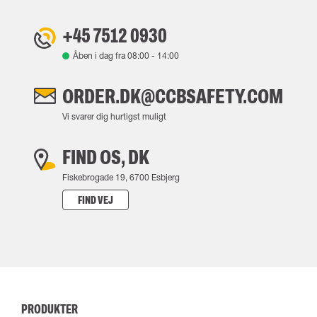
+45 7512 0930
Åben i dag fra
08:00
-
14:00
ORDER.DK@CCBSAFETY.COM
Vi svarer dig hurtigst muligt
FIND OS, DK
Fiskebrogade 19, 6700 Esbjerg
FIND VEJ
PRODUKTER