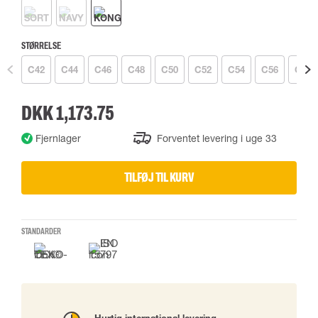
STØRRELSE
C42
C44
C46
C48
C50
C52
C54
C56
C58
DKK 1,173.75
Fjernlager
Forventet levering i uge 33
TILFØJ TIL KURV
STANDARDER