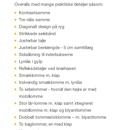
Overalls med mange praktiske detaljer såsom:
Kontrastsømme
Tre-nåls sømme
Diagonalt design på ryg
Strikkede selebånd
Justerbar talje
Justerbar benlængde - 5 cm sømtillæg
Sideåbning til inderbukserne
Lynlås i gylp
Refleksdetaljer ved knæhasen
Smæklomme m. klap
Indvendig smæklomme m. lynlås
To sidelommer - hvoraf den højre er med
mobillomme
Stor lår-lomme m. klap samt integreret
mobillomme m. klap og blyantlommer
Dobbelt tommestoklomme – m. blyantlomme
To baglommer, en med klap