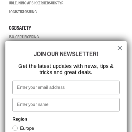
UDLEJNING AF SIKKERHEDSUDSTYR
LOGISTIKLØSNING
CCBSAFETY
ISO-CERTIFICERING
GLOBAL RÆKKEVIDDE
JOIN OUR NEWSLETTER!
MISSION, VISION OG VÆRDIER
KONTAKT
Get the latest updates with news, tips &
tricks and great deals.
JOB HOS CCBSAFETY
MEDIA
Email
VI TAGER ANSVAR
First name
NYHEDSBREV TILMELDING
Region
Europe
Hold dig opdateret med gode tilbud og produktnyheder. Din e-mail