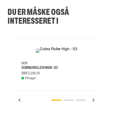
DU ER MÅSKE OGSÅ
INTERESSERET I
35
36
37
38
M/2XL
SIEVI
SKYLO
COBRA ROLLER HIGH - S3
FALD
DKK 3,146.25
DKK 3
På lager
Fje