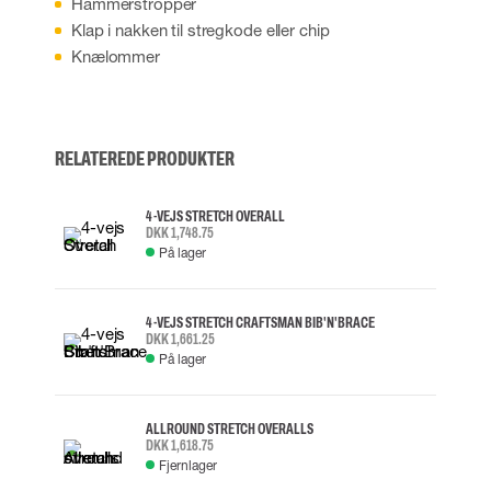
Hammerstropper
Klap i nakken til stregkode eller chip
Knælommer
RELATEREDE PRODUKTER
4-VEJS STRETCH OVERALL
DKK 1,748.75
På lager
4-VEJS STRETCH CRAFTSMAN BIB'N'BRACE
DKK 1,661.25
På lager
ALLROUND STRETCH OVERALLS
DKK 1,618.75
Fjernlager