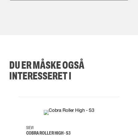
DU ER MÅSKE OGSÅ
INTERESSERET I
35
36
37
38
M/2XL
SIEVI
SKYLO
COBRA ROLLER HIGH - S3
FALD