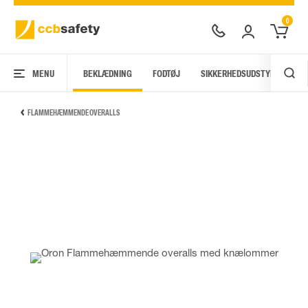
0
MENU
BEKLÆDNING
FODTØJ
SIKKERHEDSUDSTYR
AR
FLAMMEHÆMMENDE OVERALLS