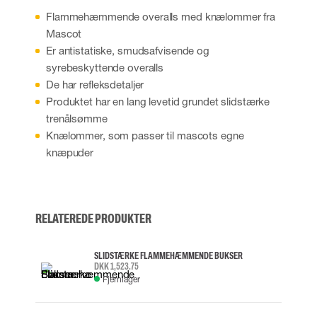
Flammehæmmende overalls med knælommer fra
Mascot
Er antistatiske, smudsafvisende og
syrebeskyttende overalls
De har refleksdetaljer
Produktet har en lang levetid grundet slidstærke
trenålsømme
Knælommer, som passer til mascots egne
knæpuder
RELATEREDE PRODUKTER
SLIDSTÆRKE FLAMMEHÆMMENDE BUKSER
DKK 1,523.75
Fjernlager