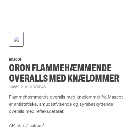
MASCOT
ORON FLAMMEHÆMMENDE
OVERALLS MED KNÆLOMMER
13669-216-01076C46
Flammehæmmende overalls med knælommer fra Mascot
er antistatiske, smudsafvisende og syrebeskyttende
overalls med refleksdetaljer.
APTV: 7.7 cal/cm²