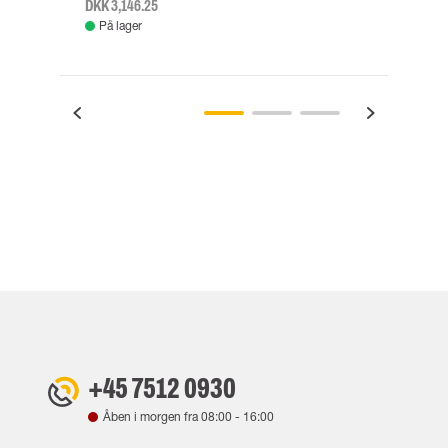
DKK 3,146.25
DKK 3
På lager
Fje
+45 7512 0930
Åben i morgen fra
08:00
-
16:00