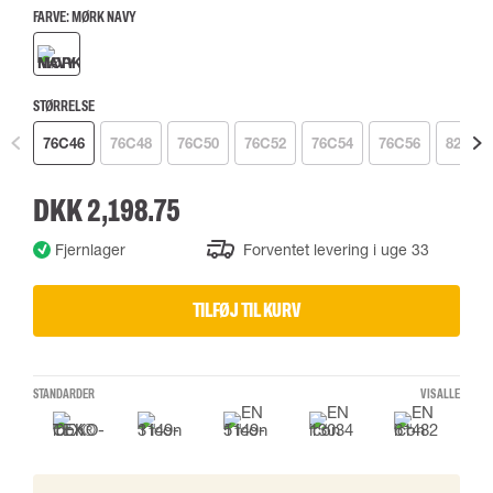
FARVE:
MØRK NAVY
STØRRELSE
76C46
76C48
76C50
76C52
76C54
76C56
82C42
DKK 2,198.75
Fjernlager
Forventet levering i uge 33
TILFØJ TIL KURV
STANDARDER
VIS ALLE