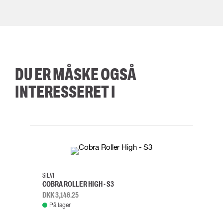
DU ER MÅSKE OGSÅ
INTERESSERET I
35
36
37
38
M/2XL
SIEVI
SKYLO
COBRA ROLLER HIGH - S3
FALD
DKK 3,146.25
DKK 3
På lager
Fje