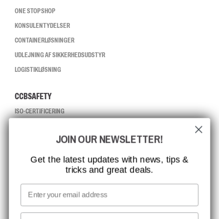
ONE STOP SHOP
KONSULENTYDELSER
CONTAINERLØSNINGER
UDLEJNING AF SIKKERHEDSUDSTYR
LOGISTIKLØSNING
CCBSAFETY
ISO-CERTIFICERING
GLOBAL RÆKKEVIDDE
JOIN OUR NEWSLETTER!
MISSION, VISION OG VÆRDIER
KONTAKT
Get the latest updates with news, tips &
tricks and great deals.
JOB HOS CCBSAFETY
MEDIA
Email
VI TAGER ANSVAR
First name