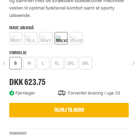
og sammen med de strækbare sidesektioner medvirker
vesten til optimal funktionel komfort samt et sporty
udseende.
FARVE:
SØLVGRÅ
STØRRELSE
S
M
L
XL
2XL
3XL
DKK 623.75
Fjernlager
Forventet levering i uge 33
TILFØJ TIL KURV
STANDARDER