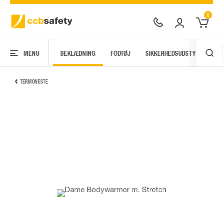
0
MENU
BEKLÆDNING
FODTØJ
SIKKERHEDSUDSTYR
AR
TERMOVESTE