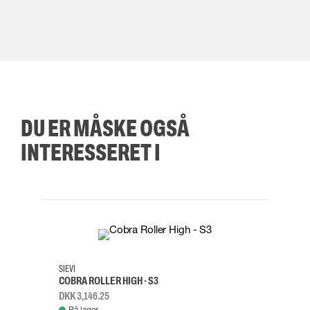
DU ER MÅSKE OGSÅ
INTERESSERET I
35
36
37
38
M/2XL
SIEVI
SKYLO
COBRA ROLLER HIGH - S3
FALD
DKK 3,146.25
DKK 3
På lager
Fje