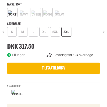
FARVE:
SORT
STØRRELSE
S
M
L
XL
2XL
3XL
DKK 317.50
På lager
Leveringstid 1-3 hverdage
TILFØJ TIL KURV
STANDARDER