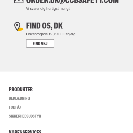
ORDER.DK@CCBSAFETY.COM
Vi svarer dig hurtigst muligt
FIND OS, DK
Fiskebrogade 19, 6700 Esbjerg
FIND VEJ
PRODUKTER
BEKLÆDNING
FODTØJ
SIKKERHEDSUDSTYR
VORES SERVICES