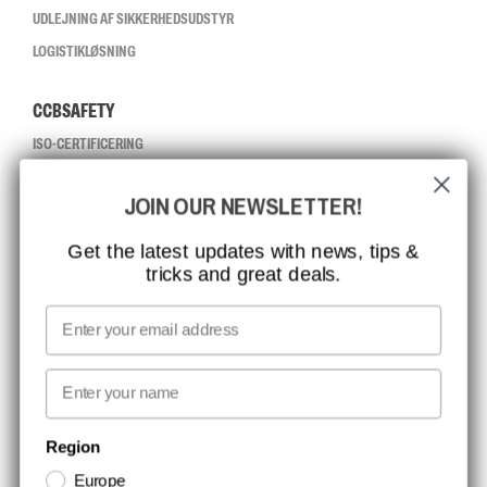
UDLEJNING AF SIKKERHEDSUDSTYR
LOGISTIKLØSNING
CCBSAFETY
ISO-CERTIFICERING
GLOBAL RÆKKEVIDDE
JOIN OUR NEWSLETTER!
MISSION, VISION OG VÆRDIER
KONTAKT
Get the latest updates with news, tips &
tricks and great deals.
JOB HOS CCBSAFETY
MEDIA
Email
VI TAGER ANSVAR
First name
NYHEDSBREV TILMELDING
Region
Europe