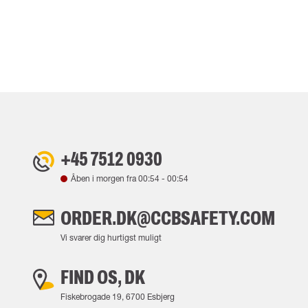
+45 7512 0930
Åben i morgen fra
00:54
-
00:54
ORDER.DK@CCBSAFETY.COM
Vi svarer dig hurtigst muligt
FIND OS, DK
Fiskebrogade 19, 6700 Esbjerg