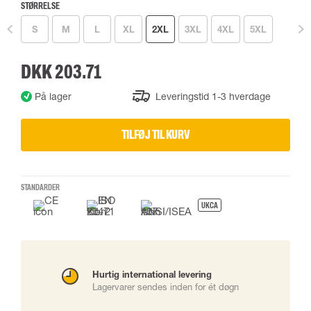
STØRRELSE
S
M
L
XL
2XL
3XL
4XL
5XL
DKK 203.71
På lager
Leveringstid 1-3 hverdage
TILFØJ TIL KURV
STANDARDER
UKCA
Hurtig international levering
Lagervarer sendes inden for ét døgn