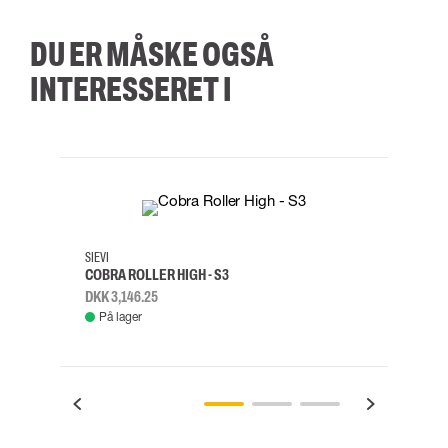
DU ER MÅSKE OGSÅ
INTERESSERET I
35
36
37
38
M/2XL
SIEVI
SKYLO
COBRA ROLLER HIGH - S3
FALD
DKK 3,146.25
DKK 3
På lager
Fje