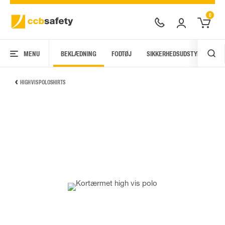
0
MENU
BEKLÆDNING
FODTØJ
SIKKERHEDSUDSTYR
AR
HIGH VIS POLOSHIRTS