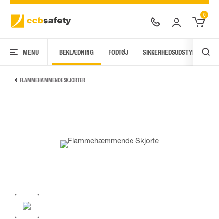
0
MENU
BEKLÆDNING
FODTØJ
SIKKERHEDSUDSTYR
AR
FLAMMEHÆMMENDE SKJORTER