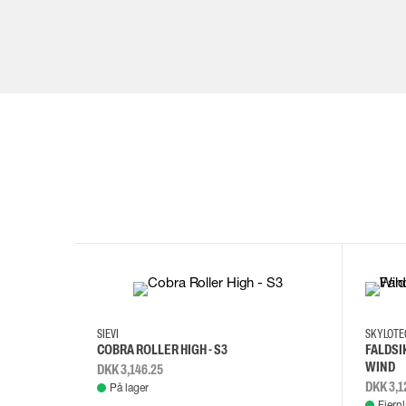
35
36
37
38
M/2XL
SIEVI
SKYLOT
COBRA ROLLER HIGH - S3
FALDSI
WIND
DKK 3,146.25
DKK 3,1
På lager
Fjern