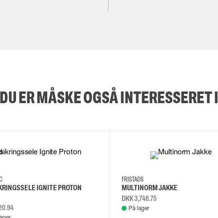
DU ER MÅSKE OGSÅ INTERESSERET 
2XL
3XL
4XL
L
EC
FRISTADS
KRINGSSELE IGNITE PROTON
MULTINORM JAKKE
DKK 3,748.75
20.94
På lager
lager