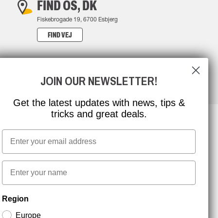
FIND OS, DK
Fiskebrogade 19, 6700 Esbjerg
FIND VEJ
JOIN OUR NEWSLETTER!
Get the latest updates with news, tips &
tricks and great deals.
Email
NYHEDSBREV TILMELDING
First name
Hold dig opdateret med gode tilbud og
Region
produktnyheder. Din e-mail opbevares sikkert og du
kan til enhver tid
Europe