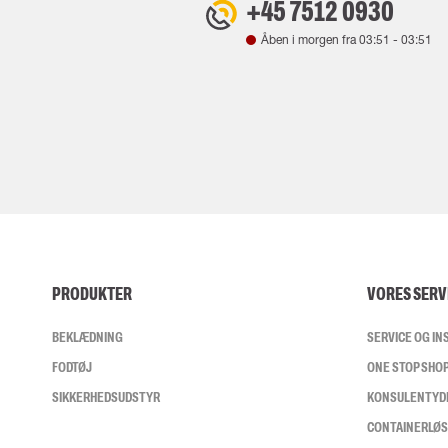
+45 7512 0930
Åben i morgen fra
03:51
-
03:51
PRODUKTER
VORES SERV
BEKLÆDNING
SERVICE OG I
FODTØJ
ONE STOP SHO
SIKKERHEDSUDSTYR
KONSULENTYD
CONTAINERLØ