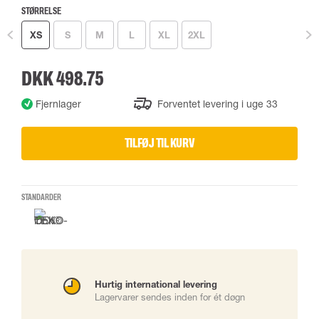
STØRRELSE
XS
S
M
L
XL
2XL
DKK 498.75
Fjernlager
Forventet levering i uge 33
TILFØJ TIL KURV
STANDARDER
Hurtig international levering
Lagervarer sendes inden for ét døgn