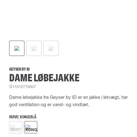
GEYSER BY ID
DAME LØBEJAKKE
G11012770007
Dame løbejakke fra Geyser by ID er en jakke i letvægt, har
god ventilation og er vand- og vindtæt.
FARVE:
KONGEBLÅ