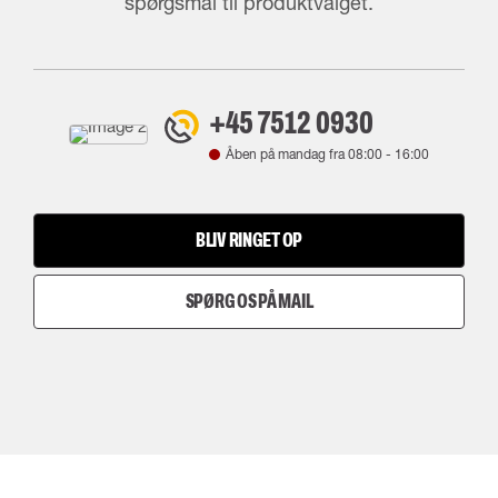
spørgsmål til produktvalget.
+45 7512 0930
Åben på mandag fra
08:00
-
16:00
BLIV RINGET OP
SPØRG OS PÅ MAIL