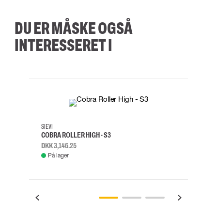
DU ER MÅSKE OGSÅ
INTERESSERET I
35
36
37
38
M/2XL
SIEVI
SKYLO
COBRA ROLLER HIGH - S3
FALD
DKK 3,146.25
DKK 3
På lager
Fje