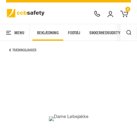
0
MENU
BEKLÆDNING
FODTØJ
SIKKERHEDSUDSTYR
AR
TRÆNINGSJAKKER