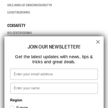
UDLEJNING AF SIKKERHEDSUDSTYR
LOGISTIKLØSNING
CCBSAFETY
ISO-CERTIFICERING
GLOBAL RÆKKEVIDDE
JOIN OUR NEWSLETTER!
MISSION, VISION OG VÆRDIER
KONTAKT
Get the latest updates with news, tips &
tricks and great deals.
JOB HOS CCBSAFETY
MEDIA
Email
VI TAGER ANSVAR
First name
NYHEDSBREV TILMELDING
Region
Europe