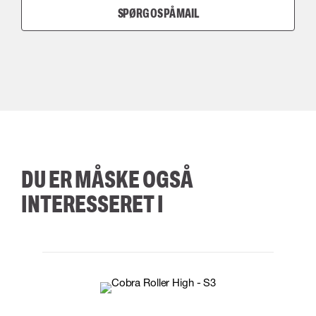
SPØRG OS PÅ MAIL
DU ER MÅSKE OGSÅ
INTERESSERET I
35
36
37
38
M/2XL