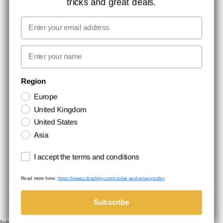
tricks and great deals.
JOB HOS CCBSAFETY
MEDIA
Email
VI TAGER ANSVAR
First name
NYHEDSBREV TILMELDING
Region
Europe
Hold dig opdateret med gode tilbud og produktnyheder. Din e-mail
United Kingdom
opbevares sikkert og du kan til enhver tid
United States
Asia
Terms and conditions
I accept the terms and conditions
Read more here:
https://www.ccbsafety.com/cookie-and-privacypolicy
Handelsbetingelser
Cookie- og privatlivspolitik
©Comtec International. All Rights Reserved.
Subscribe
false