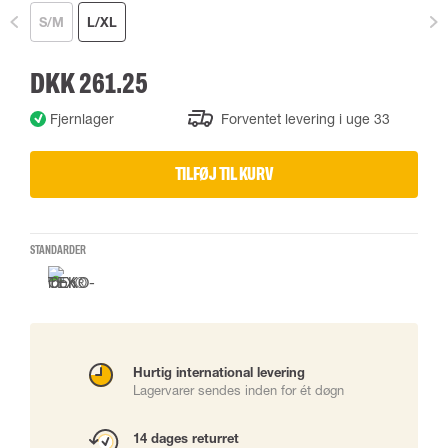
S/M
L/XL
DKK 261.25
Fjernlager
Forventet levering i uge 33
TILFØJ TIL KURV
STANDARDER
Hurtig international levering
Lagervarer sendes inden for ét døgn
14 dages returret