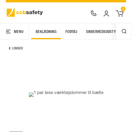
0
MENU
BEKLÆDNING
FODTØJ
SIKKERHEDSUDSTYR
AR
LOMMER