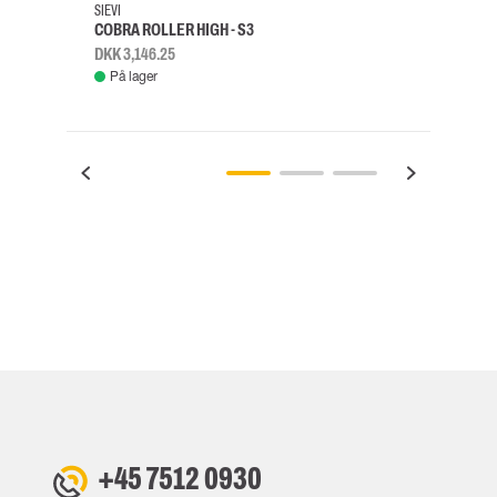
SIEVI
SKYLO
COBRA ROLLER HIGH - S3
FALD
DKK 3,146.25
DKK 3
På lager
Fje
+45 7512 0930