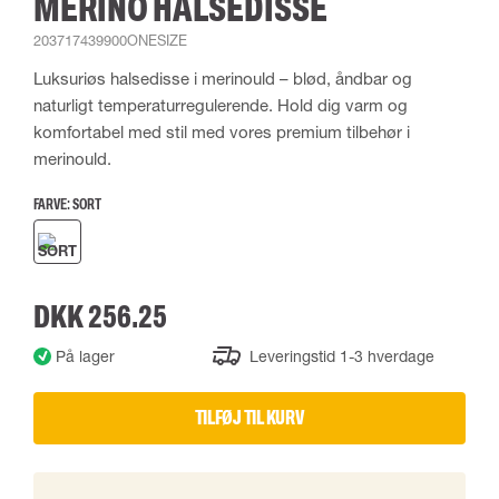
MERINO HALSEDISSE
203717439900ONESIZE
Luksuriøs halsedisse i merinould – blød, åndbar og
naturligt temperaturregulerende. Hold dig varm og
komfortabel med stil med vores premium tilbehør i
merinould.
FARVE:
SORT
DKK 256.25
På lager
Leveringstid 1-3 hverdage
TILFØJ TIL KURV