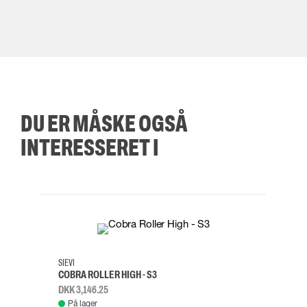
DU ER MÅSKE OGSÅ
INTERESSERET I
35
36
37
38
M/2XL
SIEVI
SKYLO
COBRA ROLLER HIGH - S3
FALD
DKK 3,146.25
DKK 3
På lager
Fje