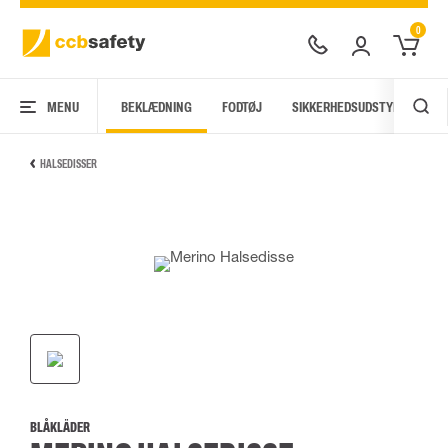
0
MENU
BEKLÆDNING
FODTØJ
SIKKERHEDSUDSTYR
AR
HALSEDISSER
BLÅKLÄDER