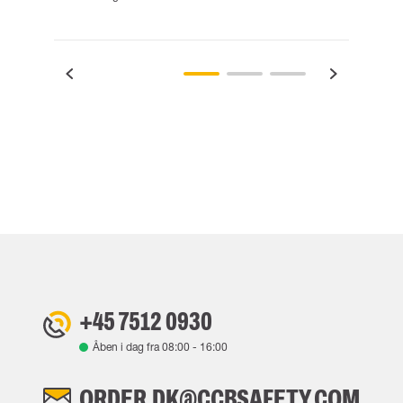
+45 7512 0930
Åben i dag fra
08:00
-
16:00
ORDER.DK@CCBSAFETY.COM