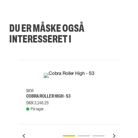
DU ER MÅSKE OGSÅ
INTERESSERET I
35
36
37
38
M/2XL
SIEVI
SKYLO
COBRA ROLLER HIGH - S3
FALD
DKK 3,146.25
DKK 3
På lager
Fje