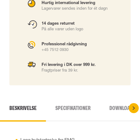
Hurtig international levering
Lagervarer sendes inden for ét døgn
14 dages returret
På alle varer uden logo
Professionel rådgivning
+45 7512 0930
Fri levering i DK over 999 kr.
Fragtpriser fra 39 kr.
BESKRIVELSE
SPECIFIKATIONER
DOWNLOADS
Lang hylstertaske fra EMG