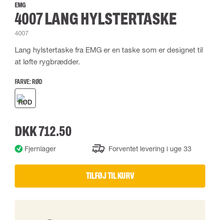
EMG
4007 LANG HYLSTERTASKE
4007
Lang hylstertaske fra EMG er en taske som er designet til
at løfte rygbrædder.
FARVE:
RØD
DKK 712.50
Fjernlager
Forventet levering i uge 33
TILFØJ TIL KURV