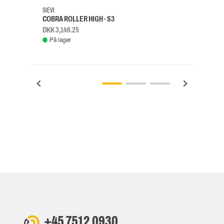
SIEVI
SKYLO
COBRA ROLLER HIGH - S3
FALD
DKK 3,146.25
DKK 3
På lager
Fje
+45 7512 0930