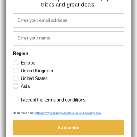
tricks and great deals.
JOB HOS CCBSAFETY
MEDIA
Email
VI TAGER ANSVAR
First name
NYHEDSBREV TILMELDING
Region
Europe
Hold dig opdateret med gode tilbud og produktnyheder. Din e-mail
United Kingdom
opbevares sikkert og du kan til enhver tid
United States
Asia
Terms and conditions
I accept the terms and conditions
Read more here:
https://www.ccbsafety.com/cookie-and-privacypolicy
Handelsbetingelser
Cookie- og privatlivspolitik
©Comtec International. All Rights Reserved.
Subscribe