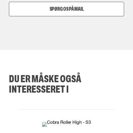
SPØRG OS PÅ MAIL
DU ER MÅSKE OGSÅ
INTERESSERET I
35
36
37
38
M/2XL