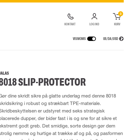
0
KONTAKT
LOG IND
KURV
VIS MOMS
US / DA / USD
KERHEDSUDSTYR
REGNTØJ
ÅNDEDRÆTSVÆRN
LOGISTIKLØSNING
de kedeldragter
Regnbukser
Halv- og hel masker
JALAS
8018 SLIP-PROTECTOR
ldragter
High Vis regntøj
Filtre
Motorenheder
Tilbehør til åndedrætsværn
Gør dine skridt sikre på glatte underlag med denne 8018
skridsikring i robust og strækbart TPE-materiale.
UDSTYR
TASKER
Skridbeskyttelsen er udstyret med seks strategisk
Løftetasker
placerede dupper, der bider fast i is og sne for at sikre et
er
Diverse tasker
ekstremt godt greb. Det smidige, sorte design gør dem
utrolig nemme og hurtige at trække af og på, og pasformen