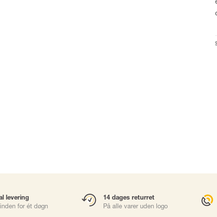
Karabinhager
Faldsikringsbl
Gliders
Rope Access
Redning & Evak
Brøndhejs
sories
Værktøjssikring
al levering
14 dages returret
inden for ét døgn
På alle varer uden logo