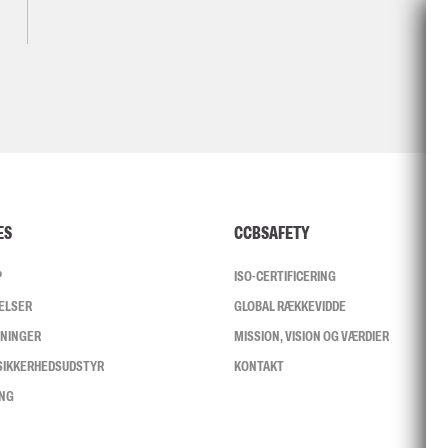
ES
CCBSAFETY
P
ISO-CERTIFICERING
ELSER
GLOBAL RÆKKEVIDDE
SNINGER
MISSION, VISION OG VÆRDIER
 SIKKERHEDSUDSTYR
KONTAKT
ING