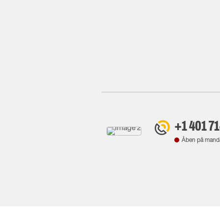
+1 401 7
Åben på mand