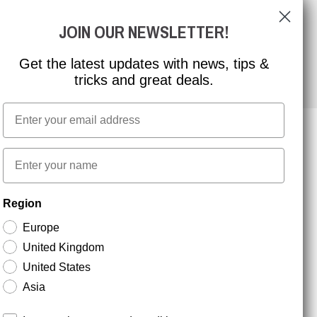
FIND VEJ
JOIN OUR NEWSLETTER!
Get the latest updates with news, tips &
tricks and great deals.
Email
First name
NYHEDSBREV TILMELDING
Region
Europe
Hold dig opdateret med gode tilbud og
United Kingdom
produktnyheder. Din e-mail opbevares sikkert og du
kan til enhver tid
United States
Asia