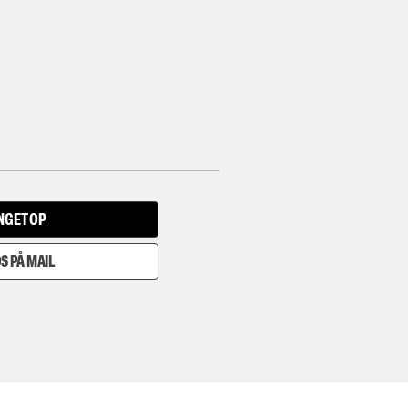
INGET OP
S PÅ MAIL