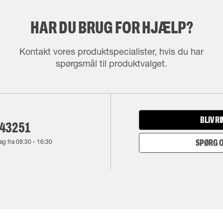
HAR DU BRUG FOR HJÆLP?
Kontakt vores produktspecialister, hvis du har
spørgsmål til produktvalget.
BLIV R
143251
ag fra
08:30
-
16:30
SPØRG O