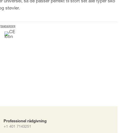
er universel, så de passer perfekt til stort set alle typer sko
og støvler.
okke
STANDARDER
uering
Professionel rådgivning
+1 401 7143251