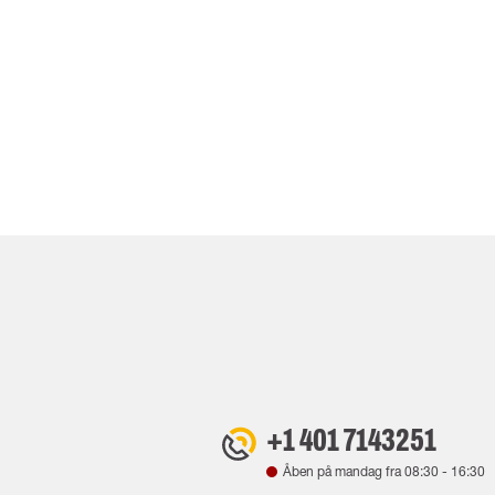
+1 401 7143251
Åben på mandag fra
08:30
-
16:30