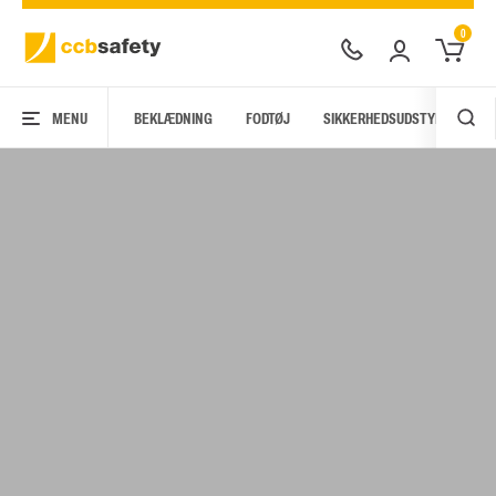
0
MENU
BEKLÆDNING
FODTØJ
SIKKERHEDSUDSTYR
AR