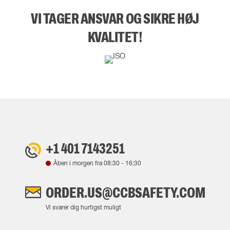
VI TAGER ANSVAR OG SIKRE HØJ
KVALITET!
+1 401 7143251
Åben i morgen fra
08:30
-
16:30
ORDER.US@CCBSAFETY.COM
Vi svarer dig hurtigst muligt