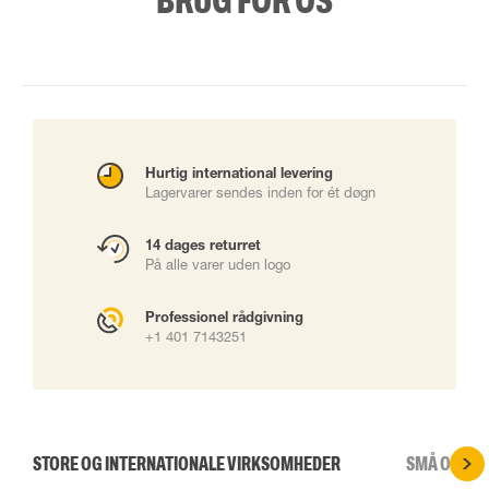
BRUG FOR OS
Hurtig international levering
Lagervarer sendes inden for ét døgn
14 dages returret
På alle varer uden logo
Professionel rådgivning
+1 401 7143251
STORE OG INTERNATIONALE VIRKSOMHEDER
SMÅ OG ME