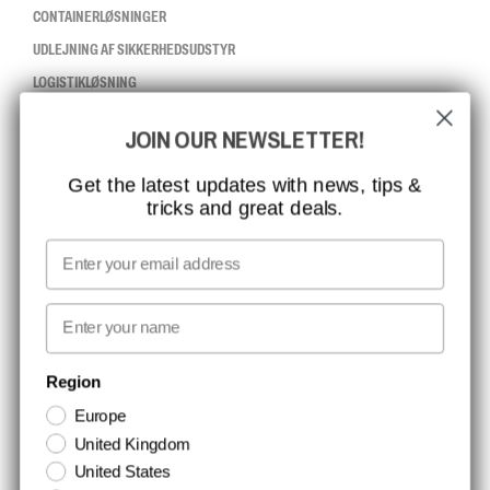
CONTAINERLØSNINGER
UDLEJNING AF SIKKERHEDSUDSTYR
LOGISTIKLØSNING
JOIN OUR NEWSLETTER!
CCBSAFETY
ISO-CERTIFICERING
Get the latest updates with news, tips &
tricks and great deals.
GLOBAL RÆKKEVIDDE
MISSION, VISION OG VÆRDIER
Email
KONTAKT
First name
NYHEDSBREV TILMELDING
Region
Europe
Hold dig opdateret med gode tilbud og produktnyheder. Din e-mail
United Kingdom
opbevares sikkert og du kan til enhver tid
United States