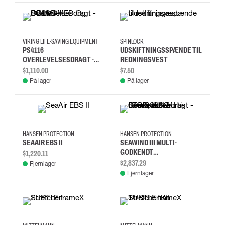
2XL
3XL
L
M
VIKING LIFE-SAVING EQUIPMENT
SPINLOCK
PS4116
UDSKIFTNINGSSPÆNDE TIL
OVERLEVELSESDRAGT -
REDNINGSVEST
SOLAS/MED OG CE/ISO
$1,110.00
$7.50
På lager
På lager
L
M
S
XL
HANSEN PROTECTION
HANSEN PROTECTION
SEAAIR EBS II
SEAWIND III MULTI-
GODKENDT
$1,220.11
OVERLEVELSESDRAGT -
$2,837.29
Fjernlager
ETSO, ISO & IMO/SOLAS
Fjernlager