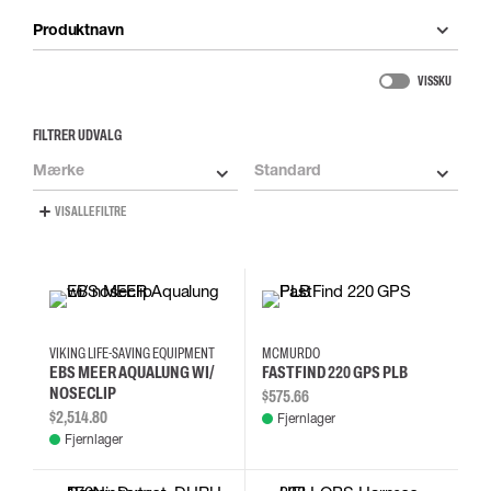
Produktnavn
VIS SKU
FILTRER UDVALG
Mærke
Standard
VIS ALLE FILTRE
VIKING LIFE-SAVING EQUIPMENT
MCMURDO
EBS MEER AQUALUNG WI/
FASTFIND 220 GPS PLB
NOSECLIP
$575.66
$2,514.80
Fjernlager
Fjernlager