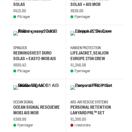
SOLAS
SOLAS + AIS MOB
$415.00
$838.00
På lager
Fjernlager
SPINLOCK
HANSEN PROTECTION
REDNINGSVEST DURO
LIFEJACKET, SEALION
SOLAS + EASY2-MOB AIS
EUROPE 275N CREW
$850.42
$1,346.58
På lager
Fjernlager
OCEAN SIGNAL
ARS -AIR RESCUE SYSTEMS
OCEAN SIGNAL RESCUEME
PERSONAL RETENTION
MOB1 AIS MOB
LANYARD PRL™ SET
$399.99
$1,390.00
Fjernlager
I restordre