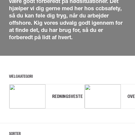
være godt forberedt på nødsituationer. Det
hjælper vi dig gerne med her hos ccbsafety,
så du kan føle dig tryg, når du arbejder
offshore. Kig vores udvalg godt igennem for
at finde det, du har brug for, så du er
forberedt på lidt af hvert.
VÆLG KATEGORI
REDNINGSVESTE
OVE
SORTER