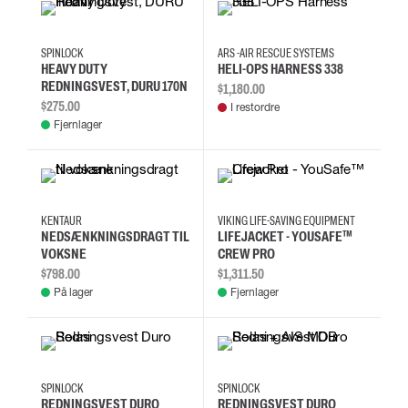
L/XL
S/M
SPINLOCK
ARS -AIR RESCUE SYSTEMS
HEAVY DUTY
HELI-OPS HARNESS 338
REDNINGSVEST, DURU 170N
$1,180.00
$275.00
I restordre
Fjernlager
XS
M
XL
KENTAUR
VIKING LIFE-SAVING EQUIPMENT
NEDSÆNKNINGSDRAGT TIL
LIFEJACKET - YOUSAFE™
VOKSNE
CREW PRO
$798.00
$1,311.50
På lager
Fjernlager
SPINLOCK
SPINLOCK
REDNINGSVEST DURO
REDNINGSVEST DURO