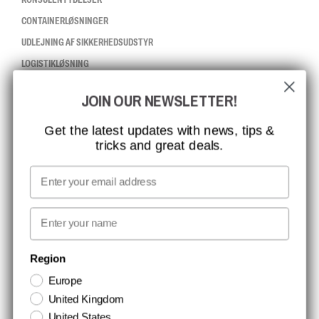
CONTAINERLØSNINGER
UDLEJNING AF SIKKERHEDSUDSTYR
LOGISTIKLØSNING
JOIN OUR NEWSLETTER!
CCBSAFETY
ISO-CERTIFICERING
Get the latest updates with news, tips &
tricks and great deals.
GLOBAL RÆKKEVIDDE
MISSION, VISION OG VÆRDIER
Email
KONTAKT
First name
NYHEDSBREV TILMELDING
Region
Europe
Hold dig opdateret med gode tilbud og produktnyheder. Din e-mail
United Kingdom
opbevares sikkert og du kan til enhver tid
United States