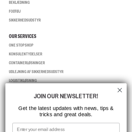
BEKLÆDNING
FODTØJ
SIKKERHEDSUDSTYR
OUR SERVICES
ONE STOP SHOP
KONSULENTYDELSER
CONTAINERLØSNINGER
UDLEJNING AF SIKKERHEDSUDSTYR
LOGISTIKLØSNING
JOIN OUR NEWSLETTER!
CCBSAFETY
ISO-CERTIFICERING
Get the latest updates with news, tips &
tricks and great deals.
GLOBAL RÆKKEVIDDE
MISSION, VISION OG VÆRDIER
Email