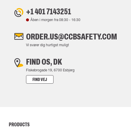
+1 401 7143251
Åben i morgen fra
08:30
-
16:30
ORDER.US@CCBSAFETY.COM
Vi svarer dig hurtigst muligt
FIND OS, DK
Fiskebrogade 19, 6700 Esbjerg
FIND VEJ
PRODUCTS