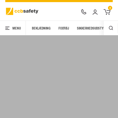
0
MENU
BEKLÆDNING
FODTØJ
SIKKERHEDSUDSTYR
AR