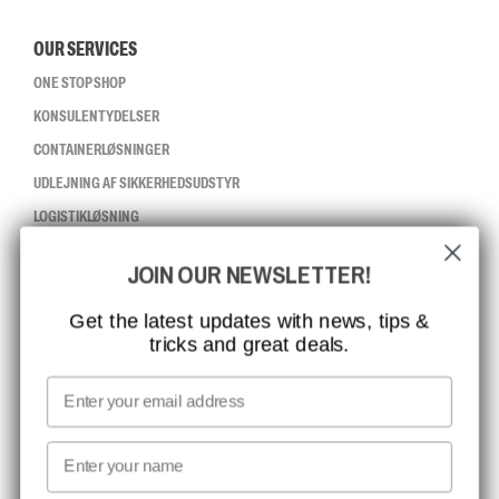
OUR SERVICES
ONE STOP SHOP
KONSULENTYDELSER
CONTAINERLØSNINGER
UDLEJNING AF SIKKERHEDSUDSTYR
LOGISTIKLØSNING
JOIN OUR NEWSLETTER!
CCBSAFETY
ISO-CERTIFICERING
Get the latest updates with news, tips &
tricks and great deals.
GLOBAL RÆKKEVIDDE
MISSION, VISION OG VÆRDIER
Email
KONTAKT
First name
NYHEDSBREV TILMELDING