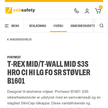
0
MENU
BEKLÆDNING
FODTØJ
SIKKERHEDSUDSTYR
AR
SIKKERHEDSSTØVLER
PORTWEST
T-REX MID/T-WALL MID S3S
HRO CI HI LG FO SR STØVLER
B1601
Designet til ekstreme miljøer: Portwest B1601 S3S
sikkerhedsstøvler er udstyret med en sømværnssål og en
slagfast SlimCap-tåkappe. Disse vandafvisende og