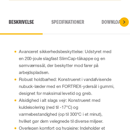
BESKRIVELSE
SPECIFIKATIONER
DOWNLOADS
Avanceret sikkerhedsbeskyttelse: Udstyret med
en 200-joule slagfast SlimCap-tåkappe og en
sømværnssål, der beskytter mod farer på
arbejdspladsen.
Robust holdbarhed: Konstrueret i vandafvisende
nubuck-læder med en FORTREX-ydersål i gummi,
designet for maksimal levetid og greb.
Alsidighed i alt slags vejr: Konstrueret med
kuldeisolering (ned til -17°C) og
varmebestandighed (op til 300°C i et minut),
hvilket gør dem velegnede til diverse miljøer.
Overlegen komfort og hygiejne: Indeholder et