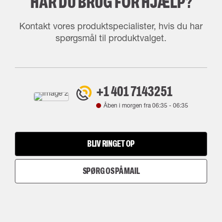
HAR DU BRUG FOR HJÆLP?
Kontakt vores produktspecialister, hvis du har
spørgsmål til produktvalget.
+1 401 7143251
Åben i morgen fra
06:35
-
06:35
BLIV RINGET OP
SPØRG OS PÅ MAIL