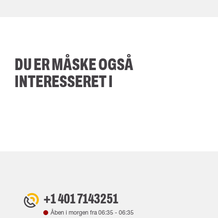
DU ER MÅSKE OGSÅ
INTERESSERET I
+1 401 7143251
Åben i morgen fra
06:35
-
06:35