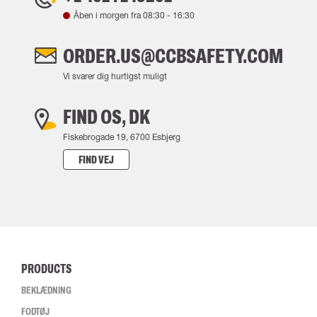
Åben i morgen fra
08:30
-
16:30
ORDER.US@CCBSAFETY.COM
Vi svarer dig hurtigst muligt
FIND OS, DK
Fiskebrogade 19, 6700 Esbjerg
FIND VEJ
PRODUCTS
BEKLÆDNING
FODTØJ