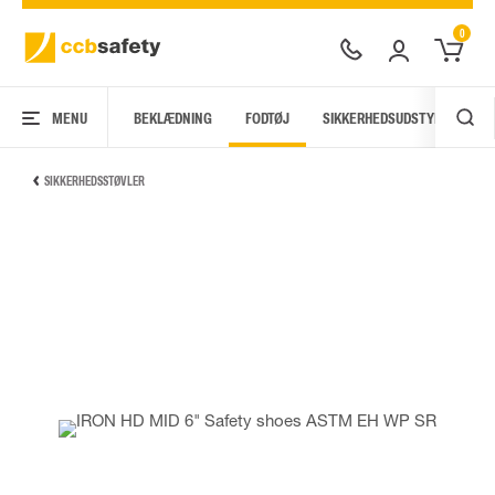
0
MENU
BEKLÆDNING
FODTØJ
SIKKERHEDSUDSTYR
AR
SIKKERHEDSSTØVLER