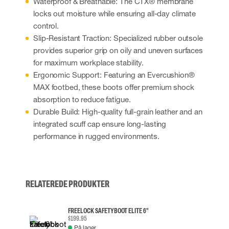
Waterproof & Breathable: The CTX® membrane
locks out moisture while ensuring all-day climate
control.
Slip-Resistant Traction: Specialized rubber outsole
provides superior grip on oily and uneven surfaces
for maximum workplace stability.
Ergonomic Support: Featuring an Evercushion®
MAX footbed, these boots offer premium shock
absorption to reduce fatigue.
Durable Build: High-quality full-grain leather and an
integrated scuff cap ensure long-lasting
performance in rugged environments.
RELATEREDE PRODUKTER
FREELOCK SAFETYBOOT ELITE 6"
$199.95
På lager