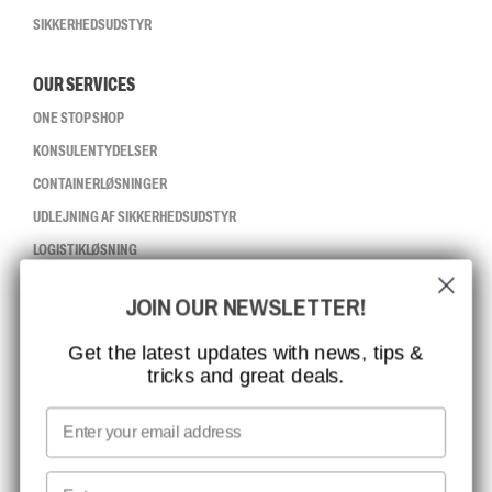
SIKKERHEDSUDSTYR
OUR SERVICES
ONE STOP SHOP
KONSULENTYDELSER
CONTAINERLØSNINGER
UDLEJNING AF SIKKERHEDSUDSTYR
LOGISTIKLØSNING
JOIN OUR NEWSLETTER!
CCBSAFETY
ISO-CERTIFICERING
Get the latest updates with news, tips &
tricks and great deals.
GLOBAL RÆKKEVIDDE
MISSION, VISION OG VÆRDIER
Email
KONTAKT
First name