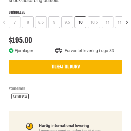
shock-absorbing outsole.
STØRRELSE
7
8
8.5
9
9.5
10
10.5
11
11.5
$195.00
Fjernlager
Forventet levering i uge 33
TILFØJ TIL KURV
STANDARDER
ASTM F2413
Hurtig international levering
Lagervarer sendes inden for ét døgn