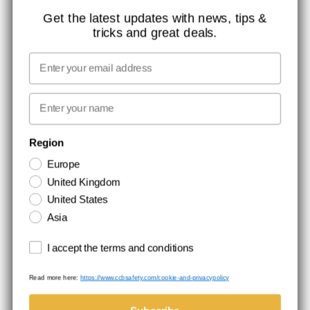
ISO-CERTIFICERING
Get the latest updates with news, tips &
tricks and great deals.
GLOBAL RÆKKEVIDDE
MISSION, VISION OG VÆRDIER
Email
KONTAKT
First name
NYHEDSBREV TILMELDING
Region
Europe
Hold dig opdateret med gode tilbud og produktnyheder. Din e-mail
United Kingdom
opbevares sikkert og du kan til enhver tid
United States
Asia
Terms and conditions
I accept the terms and conditions
Read more here:
https://www.ccbsafety.com/cookie-and-privacypolicy
Handelsbetingelser
Cookie- og privatlivspolitik
©Comtec International. All Rights Reserved.