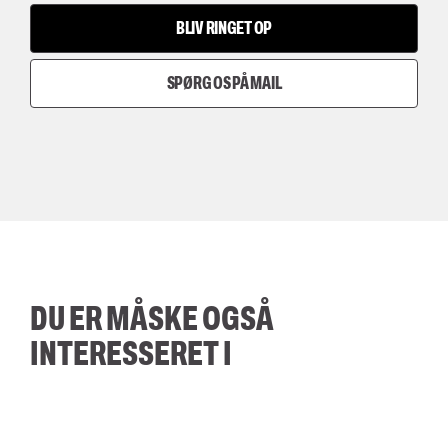
BLIV RINGET OP
SPØRG OS PÅ MAIL
DU ER MÅSKE OGSÅ
INTERESSERET I