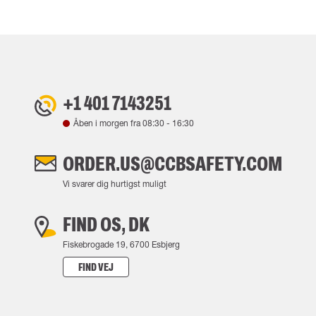
+1 401 7143251
Åben i morgen fra
08:30
-
16:30
ORDER.US@CCBSAFETY.COM
Vi svarer dig hurtigst muligt
FIND OS, DK
Fiskebrogade 19, 6700 Esbjerg
FIND VEJ