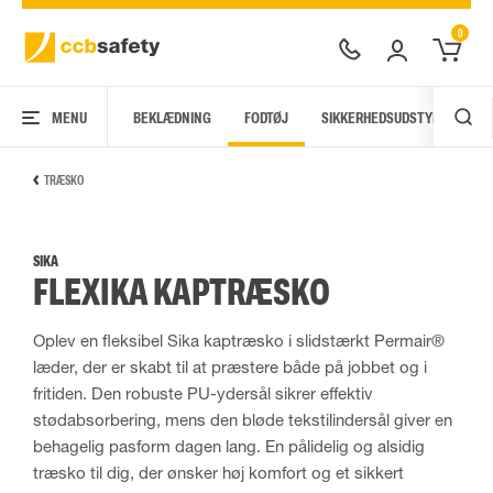
0
MENU
BEKLÆDNING
FODTØJ
SIKKERHEDSUDSTYR
AR
TRÆSKO
SIKA
FLEXIKA KAPTRÆSKO
Oplev en fleksibel Sika kaptræsko i slidstærkt Permair®
læder, der er skabt til at præstere både på jobbet og i
fritiden. Den robuste PU-ydersål sikrer effektiv
stødabsorbering, mens den bløde tekstilindersål giver en
behagelig pasform dagen lang. En pålidelig og alsidig
træsko til dig, der ønsker høj komfort og et sikkert