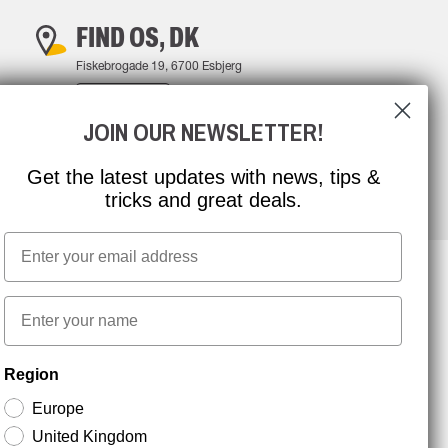
FIND OS, DK
Fiskebrogade 19, 6700 Esbjerg
FIND VEJ
JOIN OUR NEWSLETTER!
Get the latest updates with news, tips &
tricks and great deals.
Email
First name
NYHEDSBREV TILMELDING
Region
Europe
Hold dig opdateret med gode tilbud og
United Kingdom
produktnyheder. Din e-mail opbevares sikkert og du