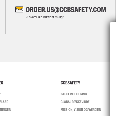
ORDER.US@CCBSAFETY.COM
Vi svarer dig hurtigst muligt
ES
CCBSAFETY
P
ISO-CERTIFICERING
ELSER
GLOBAL RÆKKEVIDDE
SNINGER
MISSION, VISION OG VÆRDIER