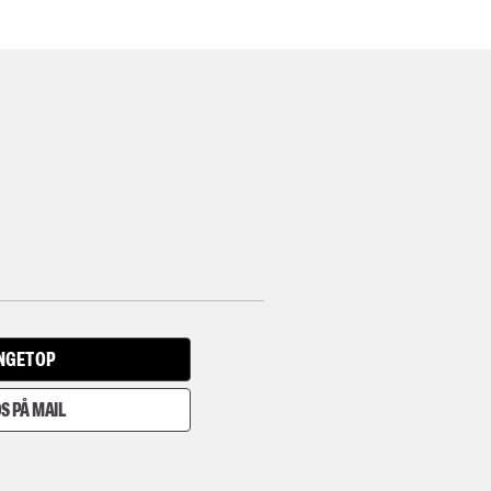
INGET OP
S PÅ MAIL