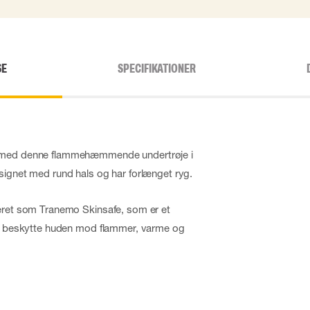
SE
SPECIFIKATIONER
m med denne flammehæmmende undertrøje i
signet med rund hals og har forlænget ryg.
seret som Tranemo Skinsafe, som er et
 at beskytte huden mod flammer, varme og