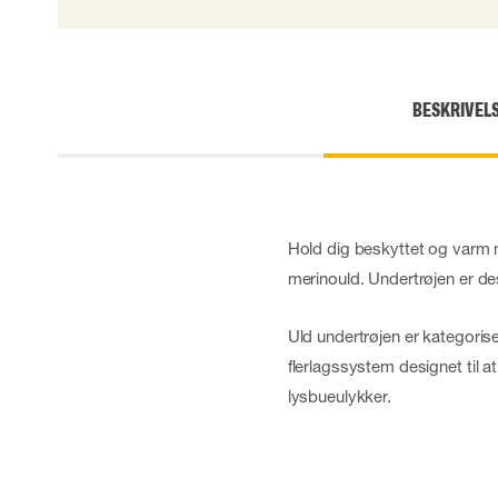
BESKRIVEL
Hold dig beskyttet og var
merinould. Undertrøjen er de
Uld undertrøjen er kategori
flerlagssystem designet til
lysbueulykker.