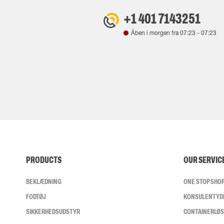
+1 401 7143251
Åben i morgen fra
07:23
-
07:23
PRODUCTS
OUR SERVIC
BEKLÆDNING
ONE STOP SHO
FODTØJ
KONSULENTYD
SIKKERHEDSUDSTYR
CONTAINERLØ