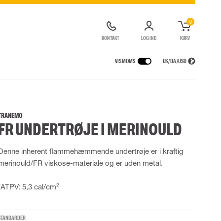
0
KONTAKT
LOG IND
KURV
VIS MOMS
US / DA / USD
KERHEDSUDSTYR
REGNTØJ
ÅNDEDRÆTSVÆRN
LOGISTIKLØSNING
de kedeldragter
Regnbukser
Halv- og hel masker
TRANEMO
FR UNDERTRØJE I MERINOULD
ldragter
High Vis regntøj
Filtre
Motorenheder
Tilbehør til åndedrætsværn
Denne inherent flammehæmmende undertrøje er i kraftig
merinould/FR viskose-materiale og er uden metal.
UDSTYR
TASKER
Løftetasker
*ATPV: 5,3 cal/cm²
er
Diverse tasker
STANDARDER