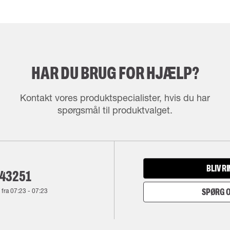
HAR DU BRUG FOR HJÆLP?
Kontakt vores produktspecialister, hvis du har
spørgsmål til produktvalget.
BLIV R
143251
 fra
07:23
-
07:23
SPØRG O