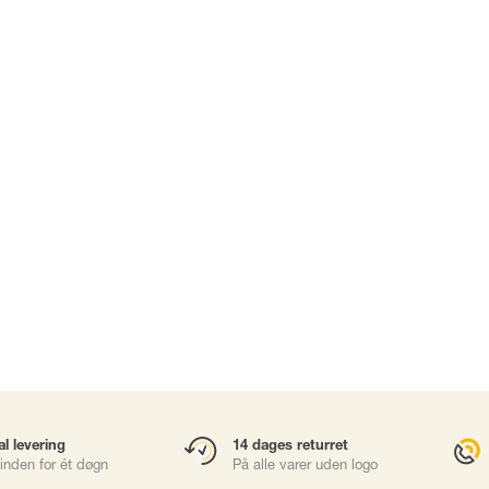
Karabinhager
Faldsikringsbl
Gliders
Rope Access
Redning & Evak
Brøndhejs
sories
Værktøjssikring
al levering
14 dages returret
inden for ét døgn
På alle varer uden logo