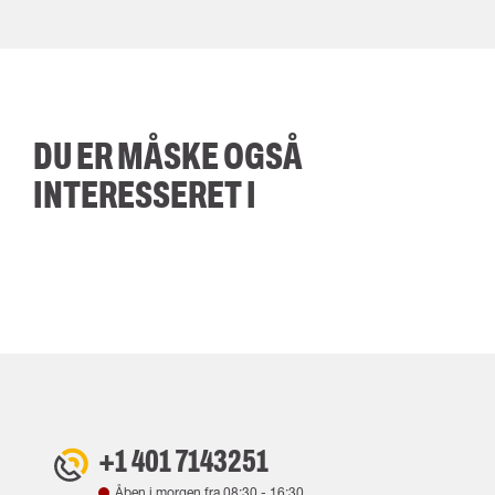
DU ER MÅSKE OGSÅ
INTERESSERET I
+1 401 7143251
Åben i morgen fra
08:30
-
16:30