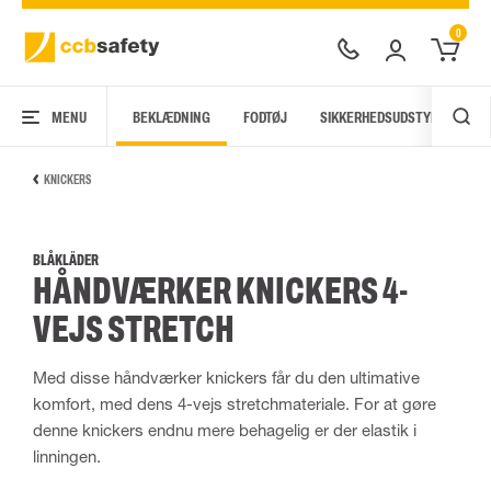
0
MENU
BEKLÆDNING
FODTØJ
SIKKERHEDSUDSTYR
AR
KNICKERS
BLÅKLÄDER
HÅNDVÆRKER KNICKERS 4-
VEJS STRETCH
Med disse håndværker knickers får du den ultimative
komfort, med dens 4-vejs stretchmateriale. For at gøre
denne knickers endnu mere behagelig er der elastik i
linningen.