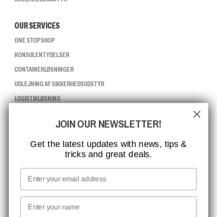
OUR SERVICES
ONE STOP SHOP
KONSULENTYDELSER
CONTAINERLØSNINGER
UDLEJNING AF SIKKERHEDSUDSTYR
LOGISTIKLØSNING
JOIN OUR NEWSLETTER!
CCBSAFETY
ISO-CERTIFICERING
Get the latest updates with news, tips &
tricks and great deals.
GLOBAL RÆKKEVIDDE
MISSION, VISION OG VÆRDIER
Email
KONTAKT
First name
NYHEDSBREV TILMELDING