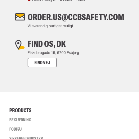
ORDER.US@CCBSAFETY.COM
Vi svarer dig hurtigst muligt
FIND OS, DK
Fiskebrogade 19, 6700 Esbjerg
FIND VEJ
PRODUCTS
BEKLÆDNING
FODTØJ
SIKKERHEDSUDSTYR