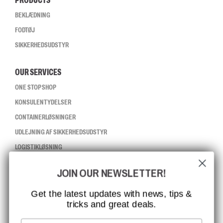
PRODUCTS
BEKLÆDNING
FODTØJ
SIKKERHEDSUDSTYR
OUR SERVICES
ONE STOP SHOP
KONSULENTYDELSER
CONTAINERLØSNINGER
UDLEJNING AF SIKKERHEDSUDSTYR
LOGISTIKLØSNING
JOIN OUR NEWSLETTER!
CCBSAFETY
ISO-CERTIFICERING
Get the latest updates with news, tips &
tricks and great deals.
GLOBAL RÆKKEVIDDE
MISSION, VISION OG VÆRDIER
Email