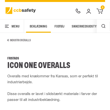
0
MENU
BEKLÆDNING
FODTØJ
SIKKERHEDSUDSTYR
AR
INDUSTRI OVERALLS
FRISTADS
ICON ONE OVERALLS
Overalls med knælommer fra Kansas, som er perfekt til
industriarbejde.
Disse overalls er lavet i slidstærkt materiale i farver der
passer til alt industribeklædning.