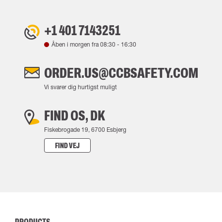
+1 401 7143251
Åben i morgen fra
08:30
-
16:30
ORDER.US@CCBSAFETY.COM
Vi svarer dig hurtigst muligt
FIND OS, DK
Fiskebrogade 19, 6700 Esbjerg
FIND VEJ