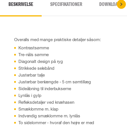
BESKRIVELSE
SPECIFIKATIONER
DOWNLOADS
Overalls med mange praktiske detaljer såsom:
Kontrastsømme
Tre-nåls sømme
Diagonalt design på ryg
Strikkede selebånd
Justerbar talje
Justerbar benlængde - 5 cm sømtillæg
Sideåbning til inderbukserne
Lynlås i gylp
Refleksdetaljer ved knæhasen
Smæklomme m. klap
Indvendig smæklomme m. lynlås
To sidelommer - hvoraf den højre er med