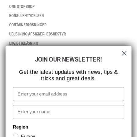
ONE STOP SHOP
KONSULENTYDELSER
CONTAINERLØSNINGER
UDLEJNING AF SIKKERHEDSUDSTYR
LOGISTIKLØSNING
JOIN OUR NEWSLETTER!
CCBSAFETY
ISO-CERTIFICERING
Get the latest updates with news, tips &
tricks and great deals.
GLOBAL RÆKKEVIDDE
MISSION, VISION OG VÆRDIER
Email
KONTAKT
First name
NYHEDSBREV TILMELDING
Region
Europe