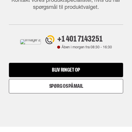
spørgsmål til produktvalget.
+1 401 7143251
Åben i morgen fra
08:30
-
16:30
BLIV RINGET OP
SPØRG OS PÅ MAIL