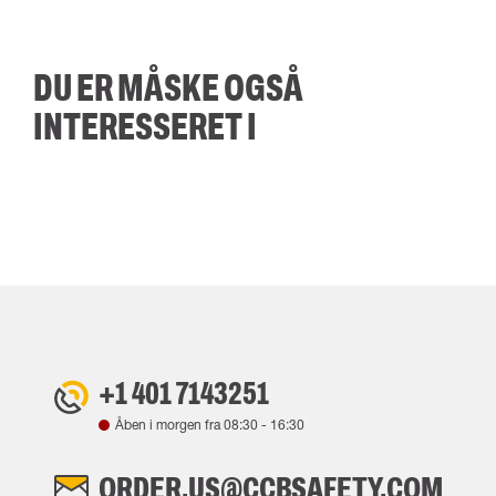
DU ER MÅSKE OGSÅ
INTERESSERET I
+1 401 7143251
Åben i morgen fra
08:30
-
16:30
ORDER.US@CCBSAFETY.COM