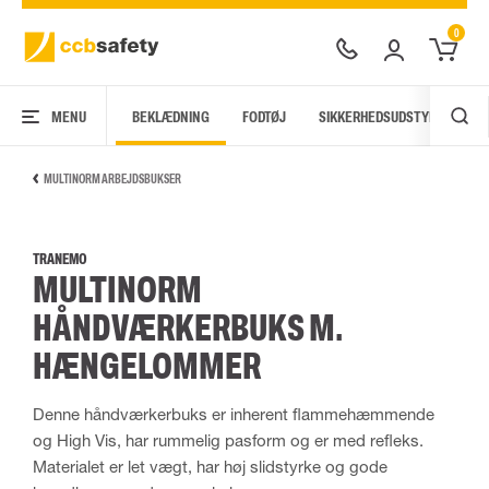
0
MENU
BEKLÆDNING
FODTØJ
SIKKERHEDSUDSTYR
AR
MULTINORM ARBEJDSBUKSER
TRANEMO
MULTINORM
HÅNDVÆRKERBUKS M.
HÆNGELOMMER
Denne håndværkerbuks er inherent flammehæmmende
og High Vis, har rummelig pasform og er med refleks.
Materialet er let vægt, har høj slidstyrke og gode