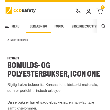
0
MENU
BEKLÆDNING
FODTØJ
SIKKERHEDSUDSTYR
AR
INDUSTRIBUKSER
FRISTADS
BOMULDS- OG
POLYESTERBUKSER, ICON ONE
Rigtig lækre bukser fra Kansas i et slidstærkt materiale,
som er perfekt til industriarbejde.
Disse bukser har et saddleback-snit, en halv-lav talje
samt knælommer.