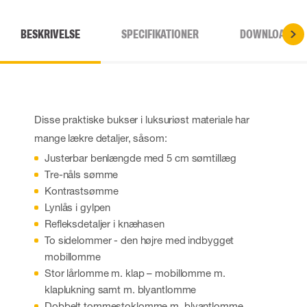
BESKRIVELSE
SPECIFIKATIONER
DOWNLOADS
Disse praktiske bukser i luksuriøst materiale har
mange lækre detaljer, såsom:
Justerbar benlængde med 5 cm sømtillæg
Tre-nåls sømme
Kontrastsømme
Lynlås i gylpen
Refleksdetaljer i knæhasen
To sidelommer - den højre med indbygget
mobillomme
Stor lårlomme m. klap – mobillomme m.
klaplukning samt m. blyantlomme
Dobbelt tommestoklomme m. blyantlomme