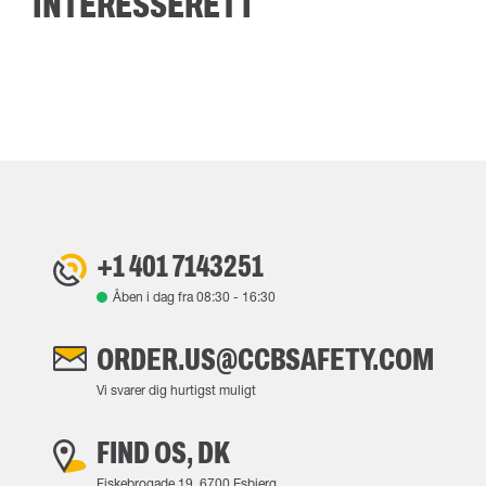
INTERESSERET I
+1 401 7143251
Åben i dag fra
08:30
-
16:30
ORDER.US@CCBSAFETY.COM
Vi svarer dig hurtigst muligt
FIND OS, DK
Fiskebrogade 19, 6700 Esbjerg