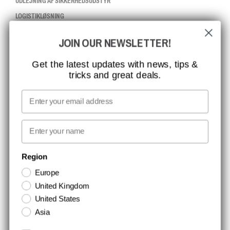
UDLEJNING AF SIKKERHEDSUDSTYR
LOGISTIKLØSNING
JOIN OUR NEWSLETTER!
CCBSAFETY
ISO-CERTIFICERING
Get the latest updates with news, tips &
tricks and great deals.
GLOBAL RÆKKEVIDDE
MISSION, VISION OG VÆRDIER
Email
KONTAKT
First name
NYHEDSBREV TILMELDING
Region
Europe
Hold dig opdateret med gode tilbud og produktnyheder. Din e-mail
United Kingdom
opbevares sikkert og du kan til enhver tid
United States
Asia