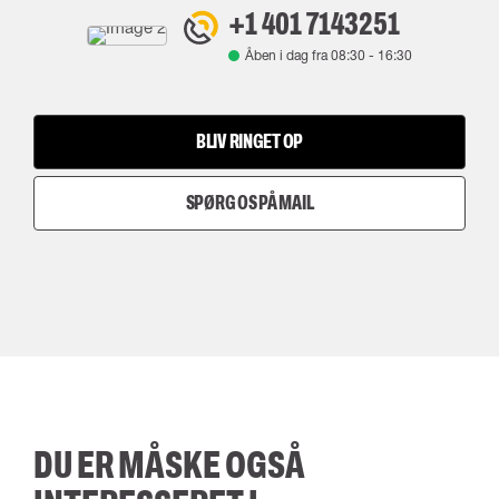
+1 401 7143251
Åben i dag fra
08:30
-
16:30
BLIV RINGET OP
SPØRG OS PÅ MAIL
DU ER MÅSKE OGSÅ