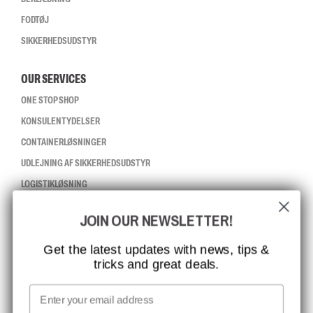
FODTØJ
SIKKERHEDSUDSTYR
OUR SERVICES
ONE STOP SHOP
KONSULENTYDELSER
CONTAINERLØSNINGER
UDLEJNING AF SIKKERHEDSUDSTYR
LOGISTIKLØSNING
JOIN OUR NEWSLETTER!
CCBSAFETY
ISO-CERTIFICERING
Get the latest updates with news, tips &
tricks and great deals.
GLOBAL RÆKKEVIDDE
MISSION, VISION OG VÆRDIER
Email
KONTAKT