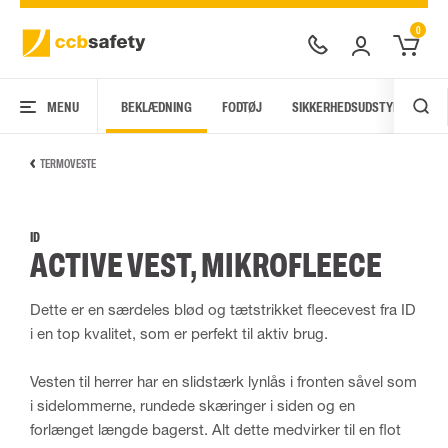
0
MENU
BEKLÆDNING
FODTØJ
SIKKERHEDSUDSTYR
AR
TERMOVESTE
ID
ACTIVE VEST, MIKROFLEECE
Dette er en særdeles blød og tætstrikket fleecevest fra ID
i en top kvalitet, som er perfekt til aktiv brug.
Vesten til herrer har en slidstærk lynlås i fronten såvel som
i sidelommerne, rundede skæringer i siden og en
forlænget længde bagerst. Alt dette medvirker til en flot