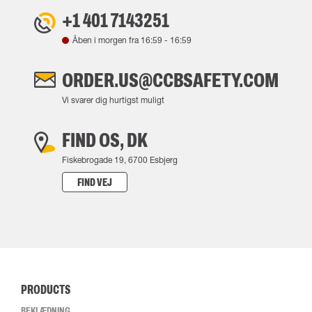
+1 401 7143251
Åben i morgen fra
16:59
-
16:59
ORDER.US@CCBSAFETY.COM
Vi svarer dig hurtigst muligt
FIND OS, DK
Fiskebrogade 19, 6700 Esbjerg
FIND VEJ
PRODUCTS
BEKLÆDNING